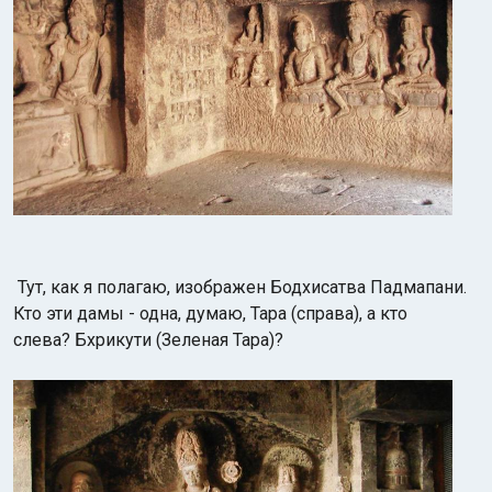
Тут, как я полагаю, изображен Бодхисатва Падмапани.
Кто эти дамы - одна, думаю, Тара (справа), а кто
слева? Бхрикути (Зеленая Тара)?