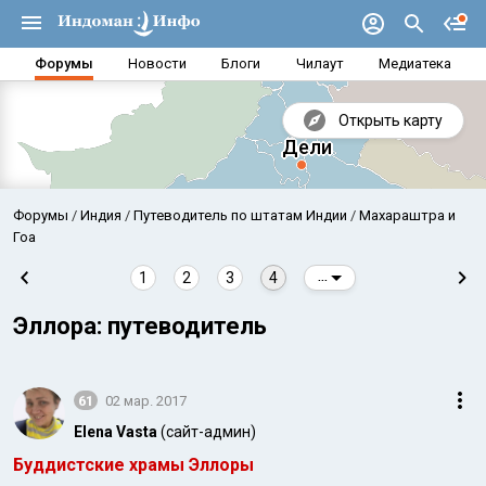
Форумы
Новости
Блоги
Чилаут
Медиатека
Открыть карту
Форумы
Индия
Путеводитель по штатам Индии
Махараштра и
Гоа
1
2
3
4
...
Эллора: путеводитель
61
02 мар. 2017
Elena Vasta
(сайт-админ)
Аравийское море
Бенг
Буддистские храмы Эллоры