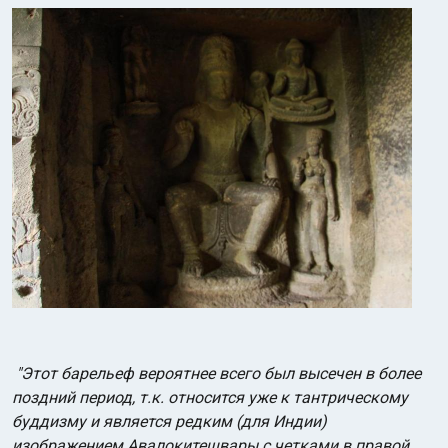
"Этот барельеф вероятнее всего был высечен в более
поздний период, т.к. относится уже к тантрическому
буддизму и является редким (для Индии)
изображением Авалокитешвары с четками в правой