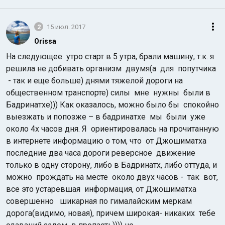
2
15 июл. 2017
Orissa
На следующее
утро старт в 5 утра, брали машину, т.к. я
решила не добивать организм
двумя(а для попутчика
- так и еще больше) днями тяжелой дороги на
общественном транспорте) силы мне нужны были в
Бадринатхе))) Как оказалось, можно было бы спокойно
выезжать и попозже – в бадринатхе мы
были уже
около 4х часов дня. Я ориентировалась на прочитанную
в интернете информацию о том, что от Джошиматха
последние два часа дороги реверсное движение
только в одну сторону, либо в Бадринатх, либо оттуда, и
можно прождать на месте около двух часов - так
вот,
все это устаревшая
информация, от Джошиматха
совершенно шикарная по гималайским меркам
дорога(видимо, новая),
причем широкая- никаких
тебе