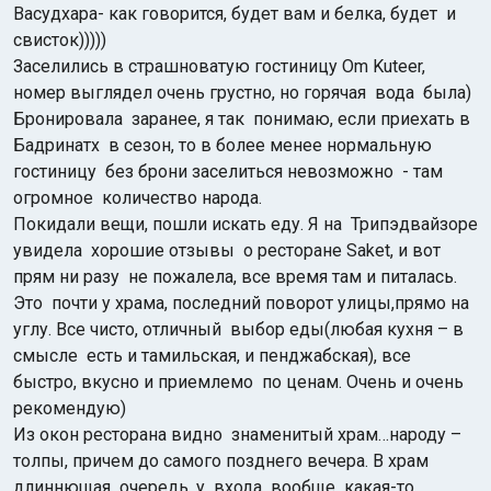
Васудхара- как говорится, будет вам и белка, будет и
свисток)))))
Заселились в страшноватую гостиницу Om Kuteer,
номер выглядел очень грустно, но горячая вода была)
Бронировала заранее, я так понимаю, если приехать в
Бадринатх в сезон, то в более менее нормальную
гостиницу без брони заселиться невозможно - там
огромное количество народа.
Покидали вещи, пошли искать еду. Я на
Трипэдвайзоре
увидела
хорошие отзывы
о ресторане
Saket, и вот
прям ни разу
не пожалела, все время там и питалась.
Это
почти у храма, последний поворот улицы,прямо
на
углу. Все чисто, отличный выбор еды(любая кухня – в
смысле есть и тамильская, и пенджабская), все
быстро, вкусно и приемлемо по ценам. Очень и очень
рекомендую)
Из окон ресторана видно знаменитый храм…народу –
толпы, причем до самого позднего вечера. В храм
длиннющая очередь, у входа
вообще какая-то