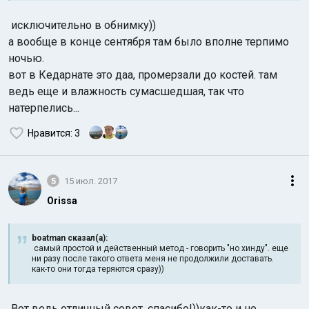
исключительно в обнимку))
а вообще в конце сентября там было вполне терпимо
ночью.
вот в Кедарнате это даа, промерзали до костей. там
ведь еще и влажность сумасшедшая, так что
натерпелись...
Нравится
: 3
5
15 июл. 2017
Orissa
boatman сказал(а):
самый простой и действенный метод - говорить "но хинду". еще
ни разу после такого ответа меня не продолжили доставать.
как-то они тогда теряются сразу))
Вот ведь отличный совет, спасибо!))как-то и не