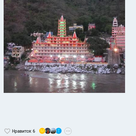
M
T
Нравится
: 6
•••