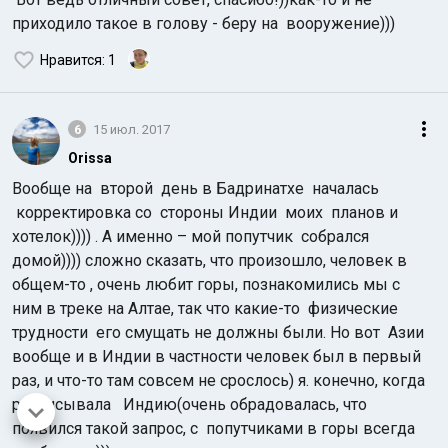
приходило такое в голову - беру на вооружение)))
Нравится
: 1
6
15 июл. 2017
Orissa
Вообще на второй день в Бадринатхе началась
корректировка со стороны Индии моих планов и
хотелок)))) . А именно – мой попутчик собрался
домой)))) сложно сказать, что произошло, человек в
общем-то , очень любит горы, познакомились мы с
ним
в треке на Алтае, так что какие-то физические
трудности
его смущать не должны были. Но вот
Азии
вообще и в Индии в частности человек был в первый
раз, и что-то там совсем не срослось) я. конечно, когда
расписывала Индию(очень обрадовалась, что
появился такой запрос, с попутчиками в горы всегда