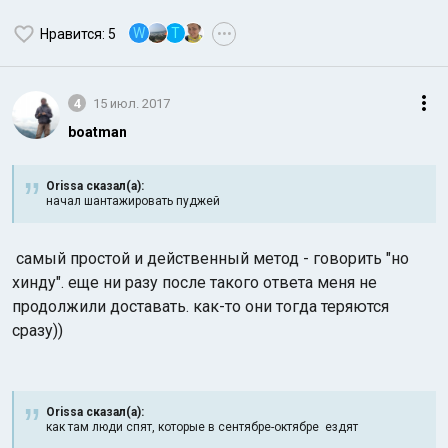
W
T
Нравится
: 5
•••
4
15 июл. 2017
boatman
Orissa сказал(а):
начал шантажировать пуджей
самый простой и действенный метод - говорить "но
хинду". еще ни разу после такого ответа меня не
продолжили доставать. как-то они тогда теряются
сразу))
Orissa сказал(а):
как там люди спят, которые в сентябре-октябре ездят