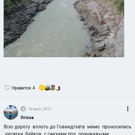
M
Нравится
: 4
3
15 июл. 2017
Orissa
Всю дорогу вплоть до Говиндгхата мимо проносились
десятки байков с сикхами под оранжевыми