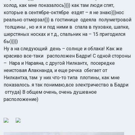
холод, как
мне показалось)))) как там люди спят,
которые в сентябре-октябре
ездят – я не знаю)))нос
реально отмерзал)))
в гостинице одеяла полуметровой
толщины ,
но и я и под ними в спала в пуховке, шапке,
шерстяных носках и т.д., спальник на – 15 пригодился
бы)))))
Ну а на следующий
день – солнце и облака! Как же
красиво все-таки
расположен Бадри! С одной стороны
– Нара и Нараяна, с другой Нилкантх, посередке
неистовая Алакнанда, и еще речка сбегает от
Нилкантха, там у них что-то типа
плотины, как мне
показалось. я так понимаю,все электричество в Бадри
оттуда) В общем очень, очень душевное
расположение)