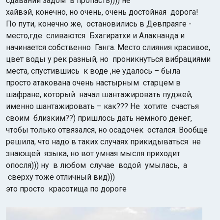
сдаваний задом в пропасть)))) не
хайвэй, конечно, но очень, очень достойная дорога!
По пути, конечно же, остановились в Девпраяге -
место,где сливаются
Бхагиратхи и Алакнанда и
начинается
собственно Ганга. Место слияния красивое,
цвет воды у рек разный, но проникнуться вибрациями
места, спустившись
к воде ,не удалось – была
просто атакована очень настырным
старцем в
шафране, который
начал шантажировать пуджей,
именно шантажировать – как??? Не хотите
счастья
своим
близким??) пришлось дать немного денег,
чтобы только отвязался, но осадочек
остался. Вообще
решила, что надо в таких случаях прикидываться
не
знающей языка, но вот умная мысля приходит
опосля))) ну в любом случае водой умылась, а
сверху тоже отличный вид)))
это просто красотища по дороге