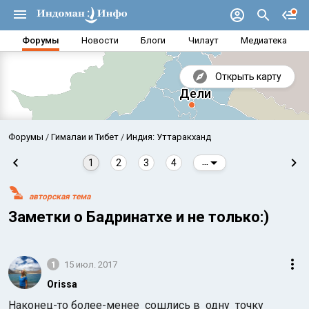
Форумы
Новости
Блоги
Чилаут
Медиатека
Открыть карту
Форумы
Гималаи и Тибет
Индия: Уттаракханд
1
2
3
4
...
авторская тема
Заметки о Бадринатхе и не только:)
1
15 июл. 2017
Аравийское море
Бенг
Orissa
Наконец-то более-менее
сошлись в одну точку