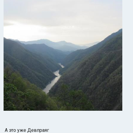
А это уже Девпраяг