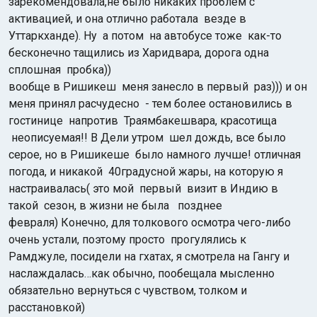
зарекомендовала,не было никаких проблем с
активацией, и она отлично работала везде в
Уттаркханде). Ну а потом на автобусе тоже как-то
бесконечно тащились из Харидвара, дорога одна
сплошная пробка
))
вообще в Ришикеш меня занесло в первый раз))) и он
меня принял расчудесно
- тем более остановились в
гостинице
напротив Траямбакешвара, красотища
неописуемая!! В Дели утром
шел дождь, все было
серое, но в Ришикеше было намного лучше! отличная
погода, и никакой 40градусной жары, на которую я
настраивалась(
это мой первый визит в Индию в
такой сезон,
в жизни не была позднее
февраля)
Конечно, для толкового осмотра чего-либо
очень устали,
поэтому просто
прогулялись к
Рамджуле, посидели на гхатах, я смотрела на Гангу и
наслаждалась…как обычно, пообещала мысленно
обязательно вернуться с чувством, толком и
расстановкой)