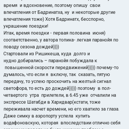
время и вдохновение, поэтому опишу свои
впечатления от Бадринатха, ну и некоторые другие
впечатления тоже) Хотя Бадринатх, бесспорно,
украшение поездки!
Итак, время поездки - первая половина июня)
соответственно, у автора топика- легкая паранойя по
поводу сезона дождей))))
Индийский океан
Стартовали из Ришикеша, куда
долго и
нудно добирались – паранойя побуждала к
повышенной скорости передвижений)))))
почему-то
думалось, что если я
включу, так сказать, пятую
передачу,
то успею проскочить на желтый сигнал
светофора, то есть до дождей))))) поэтому
в пол-
четвертого
утра прилетели, в 6.45 уже отчалили на
экспрессе Шатабди
в Харидвар(кстати, тоже
переживала насчет времени, но его хватило за глаза.
Даже симку в аэропорту успела
купить
водафоновскую, которая впоследствии отлично себя