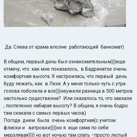
Да. Слева от храма вполне
работающий банкомат)
В общем, первый день был ознакомительным)))еще
отмечу, что. как мне показалось, в Бадринатхе очень
комфортная высота. Я настроилась, что первый день
буду лежать, как в Лехе. А у меня только чуть с утра
голова поболела и все)))неужели разница в 500 метров
настолько существенна? Или сказалось то, что заехали
, постепенно набирая высоту? В общем, я очень бодро
там скакала с самых первых часов)
Погода днем была очень комфортная(с учетом
флиски и ветровки))))но я еще сама по себе
мерзлявая)))) но вот
ночью там спать –просто лютый