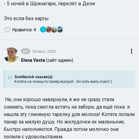
- 5 ночей в Шринагаре, перелёт в Дели
Это если без карты
Т
Нравится
: 4
221
30 июн. 2022
Elena Vasta
(сайт-админ)
Svetliaciok сказал(а):
Котята не очень-то панир жалуют.. Но хоть мать поест )
Не, они хорошо навернули, я же не сразу стала
снимать, пока смогла встать на заборе, да
ещё пока я
нашла эту глиняную тарелку для молока! Котята лопали
панир за милую душу. Но желудочки их маленькие,
быстро наполняются. Правда потом молочко они
попили с удовольствием.