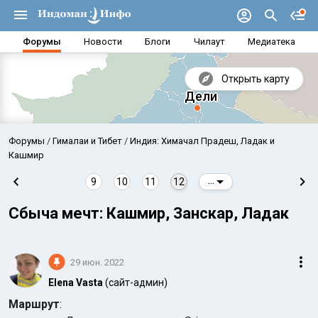
Форумы
Новости
Блоги
Чилаут
Медиатека
Открыть карту
Форумы
Гималаи и Тибет
Индия: Химачал Прадеш, Ладак и
Кашмир
9
10
11
12
...
Сбыча мечт: Кашмир, Занскар, Ладак
29 июн. 2022
Elena Vasta
(сайт-админ)
Аравийское море
Бенг
Маршрут
: