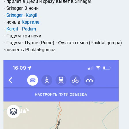
- прилет в Дели и сразу вылет в Srinagar
- Srinagar: 3 ночи
-
Srinagar -Kargil
- ночь в
Каргиле
-
Kargil - Padum
- Падум: три ночи
- Падум - Пурне (Purne) - Фуктал гомпа (Phuktal gompa)
Индийский океан
-ночлег в Phuktal-gompa