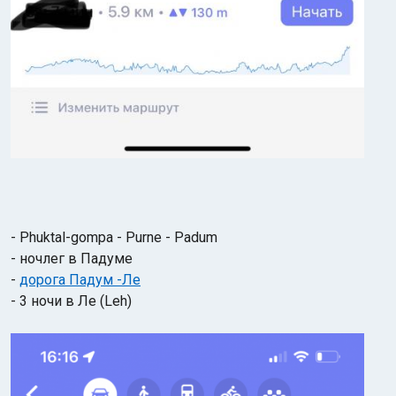
- Phuktal-gompa - Purne - Padum
- ночлег в Падуме
-
дорога Падум -Ле
- 3 ночи в Ле (Leh)