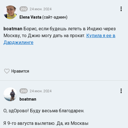
232
24 июн. 2024
Elena Vasta
(сайт-админ)
boatman
Борис, если будешь лететь в Индию через
Москву, то Джио могу дать на прокат.
Купила я ее в
Дарджилинге
Нравится
233
24 июн. 2024
boatman
О, здОрово! Буду весьма благодарен.
Я 9-го августа вылетаю. Да, из Москвы