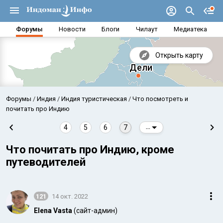
Форумы
Новости
Блоги
Чилаут
Медиатека
Открыть карту
Форумы
Индия
Индия туристическая
Что посмотреть и
почитать про Индию
4
5
6
7
...
Что почитать про Индию, кроме
путеводителей
121
14 окт. 2022
Аравийское море
Бенг
Elena Vasta
(сайт-админ)