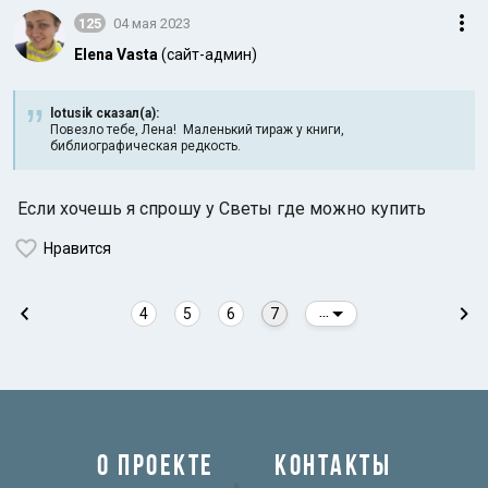
125
04 мая 2023
Elena Vasta
(сайт-админ)
lotusik сказал(а):
Повезло тебе, Лена! Маленький тираж у книги,
библиографическая редкость.
Если хочешь я спрошу у Светы где можно купить
Нравится
4
5
6
7
...
О ПРОЕКТЕ
КОНТАКТЫ