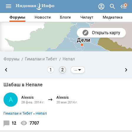
Форумы
Новости
Блоги
Чилаут
Медиатека
Открыть карту
Форумы
Гималаи и Тибет
Непал
1
2
...
Шабаш в Непале
Alexsis
Alexsis
A
28 фев. 2014 г.
20 мая 2014 г.
Гималаи и Тибет
Непал
Аравийское море
Бенг
12
7707