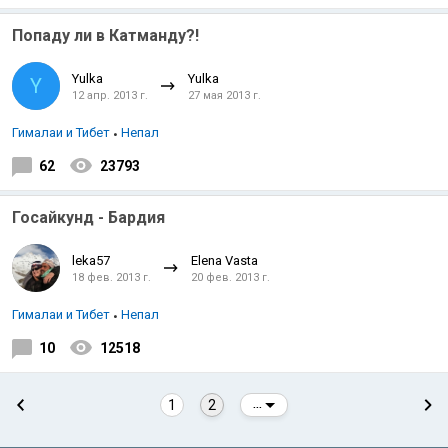
Попаду ли в Катманду?!
Yulka
Yulka
Y
12 апр. 2013 г.
27 мая 2013 г.
Гималаи и Тибет
Непал
62
23793
Госайкунд - Бардия
leka57
Elena Vasta
18 фев. 2013 г.
20 фев. 2013 г.
Гималаи и Тибет
Непал
10
12518
1
2
...