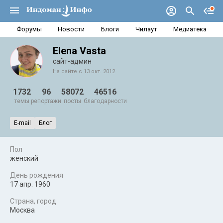
Форумы
Новости
Блоги
Чилаут
Медиатека
Elena Vasta
сайт-админ
На сайте с 13 окт. 2012
1732
96
58072
46516
темы
репортажи
посты
благодарности
E-mail
Блог
Пол
женский
День рождения
17 апр. 1960
Страна, город
Москва