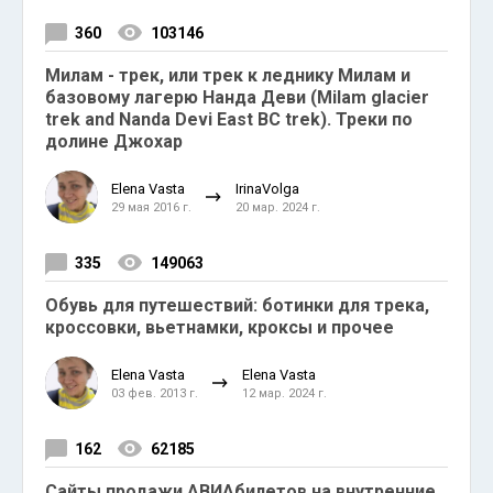
360
103146
Милам - трек, или трек к леднику Милам и
базовому лагерю Нанда Деви (Milam glacier
trek and Nanda Devi East BC trek). Треки по
долине Джохар
Elena Vasta
IrinaVolga
29 мая 2016 г.
20 мар. 2024 г.
335
149063
Обувь для путешествий: ботинки для трека,
кроссовки, вьетнамки, кроксы и прочее
Elena Vasta
Elena Vasta
03 фев. 2013 г.
12 мар. 2024 г.
162
62185
Сайты продажи АВИАбилетов на внутренние