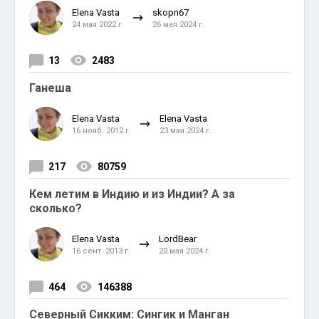
Elena Vasta
skopn67
24 мая 2022 г.
26 мая 2024 г.
13
2483
Ганеша
Elena Vasta
Elena Vasta
16 нояб. 2012 г.
23 мая 2024 г.
217
80759
Кем летим в Индию и из Индии? А за
сколько?
Elena Vasta
LordBear
16 сент. 2013 г.
20 мая 2024 г.
464
146388
Северный Сикким: Сингик и Манган