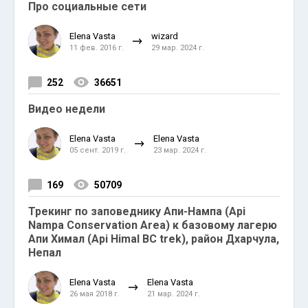
Про социальные сети
Elena Vasta
wizard
11 фев. 2016 г.
29 мар. 2024 г.
252
36651
Видео недели
Elena Vasta
Elena Vasta
05 сент. 2019 г.
23 мар. 2024 г.
169
50709
Трекинг по заповеднику Апи-Нампа (Api
Nampa Conservation Area) к базовому лагерю
Апи Химал (Api Himal BC trek), район Дхарчула,
Непал
Elena Vasta
Elena Vasta
26 мая 2018 г.
21 мар. 2024 г.