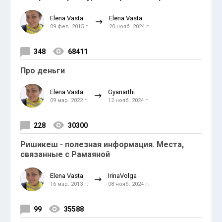
Elena Vasta
Elena Vasta
09 фев. 2015 г.
20 нояб. 2024 г.
348
68411
Про деньги
Elena Vasta
Gyanarthi
09 мар. 2022 г.
12 нояб. 2024 г.
228
30300
Ришикеш - полезная информация. Места,
связанные с Рамаяной
Elena Vasta
IrinaVolga
16 мар. 2013 г.
08 нояб. 2024 г.
99
35588