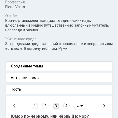
Профессия
Elena Vasta
О себе
Врач-офтальмолог, кандидат медицинских наук,
влюблённый в Индию путешественник, запойный читатель,
непоседа и разиня.
Жизненное кредо
За пределами представлений о правильном и неправильном
есть поле. Я встречу тебя там. Руми
Созданные темы
Авторские темы
Посты
1
2
3
4
...
Юмор по-чёрному, или чёрный юмор?