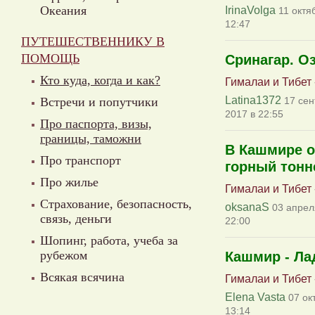
Океания
IrinaVolga
11 октя
12:47
ПУТЕШЕСТВЕННИКУ В
ПОМОЩЬ
Сринагар. О
Кто куда, когда и как?
Гималаи и Тибет
Latina1372
Встречи и попутчики
17 сен
2017 в 22:55
Про паспорта, визы,
границы, таможни
В Кашмире 
Про транспорт
горный тонн
Про жилье
Гималаи и Тибет
Страхование, безопасность,
oksanaS
03 апрел
связь, деньги
22:00
Шопинг, работа, учеба за
рубежом
Кашмир - Ла
Всякая всячина
Гималаи и Тибет
Elena Vasta
07 ок
13:14