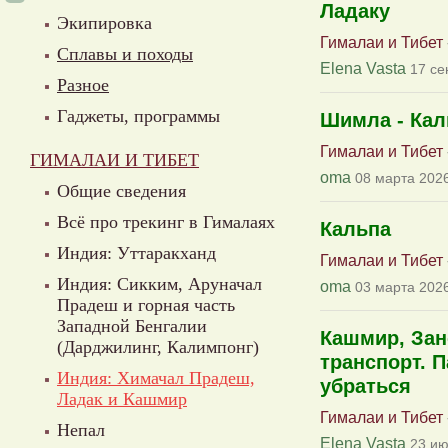
Ладаку
Экипировка
Гималаи и Тибет
Сплавы и походы
Elena Vasta
17 се
Разное
Гаджеты, программы
Шимла - Кал
Гималаи и Тибет
ГИМАЛАИ И ТИБЕТ
oma
08 марта 2026
Общие сведения
Всё про трекинг в Гималаях
Кальпа
Индия: Уттаракханд
Гималаи и Тибет
Индия: Сикким, Аруначал
oma
03 марта 2026
Прадеш и горная часть
Западной Бенгалии
Кашмир, Зан
(Дарджилинг, Калимпонг)
транспорт. П
Индия: Химачал Прадеш,
убраться
Ладак и Кашмир
Гималаи и Тибет
Непал
Elena Vasta
23 ию