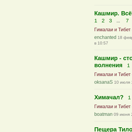
Кашмир. Всё
...
1
2
3
7
Гималаи и Тибет
enchanted
18 фев
в 10:57
Кашмир - ст
волнения
1
Гималаи и Тибет
oksanaS
10 июля 
Химачал?
1
Гималаи и Тибет
boatman
09 июня 
Пещера Тило