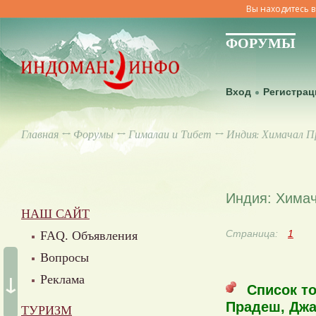
Вы находитесь в
ФОРУМЫ
Вход
Регистрац
Главная
↔
Форумы
↔
Гималаи и Тибет
↔ Индия: Химачал П
Индия: Хима
НАШ САЙТ
Страница:
1
FAQ. Объявления
Вопросы
↓
Реклама
Список т
Прадеш, Джа
ТУРИЗМ