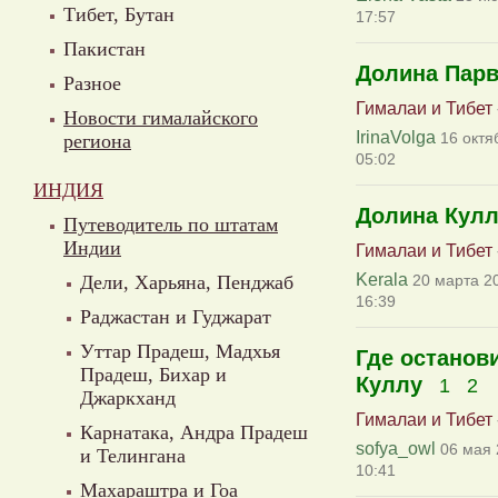
Тибет, Бутан
17:57
Пакистан
Долина Парв
Разное
Гималаи и Тибет
Новости гималайского
IrinaVolga
16 октя
региона
05:02
ИНДИЯ
Долина Кул
Путеводитель по штатам
Индии
Гималаи и Тибет
Kerala
Дели, Харьяна, Пенджаб
20 марта 20
16:39
Раджастан и Гуджарат
Уттар Прадеш, Мадхья
Где останов
Прадеш, Бихар и
Куллу
1
2
Джаркханд
Гималаи и Тибет
Карнатака, Андра Прадеш
sofya_owl
06 мая 
и Телингана
10:41
Махараштра и Гоа