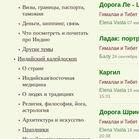
Дорога Ле -
Визы, границы, паспорта,
таможни
Гималаи и Тибет
Elena Vasta
Деньги, шоппинг, связь
07 ию
Что посмотреть и почитать
Ладак: порт
про Индию
Гималаи и Тибет
Другие темы
Балу
24 сентября 
Индийский калейдоскоп
О стране
Каргил
Индийская/восточная
Гималаи и Тибет
медицина
Elena Vasta
19 ию
О людях и традициях
15:31
Религия, философия, йога,
астрология
Дорога Шрин
Архитектура и искусство
Гималаи и Тибет
Праздники
Elena Vasta
18 ию
20:38