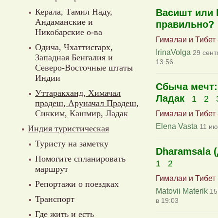
Керала, Тамил Наду,
Васишт или 
Андаманские и
правильно?
Никобарские о-ва
Гималаи и Тибет
Одича, Чхаттисгарх,
IrinaVolga
29 сент
Западная Бенгалия и
13:56
Северо-Восточные штаты
Индии
Сбыча мечт:
Уттаракханд, Химачал
Ладак
1
2
прадеш, Аруначал Прадеш,
Сикким, Кашмир, Ладак
Гималаи и Тибет
Elena Vasta
11 ию
Индия туристическая
Туристу на заметку
Dharamsala 
Помогите спланировать
1
2
маршрут
Гималаи и Тибет
Репортажи о поездках
Matovii Materik
15
Транспорт
в 19:03
Где жить и есть