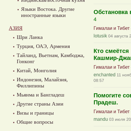
Индийская/восточная кухня
Языки Востока. Другие
Обстановка 
иностранные языки
4
АЗИЯ
Гималаи и Тибет
lotusik
04 августа 
Шри Ланка
Турция, ОАЭ, Армения
Кто смеётся
Тайланд, Вьетнам, Камбоджа,
Кашмир-Джам
Гонконг
Гималаи и Тибет
Китай, Монголия
enchanted
11 нояб
Индонезия, Малайзия,
08:57
Филлипины
Мьянма и Бангладеш
Помогите со
Прадеш.
Другие страны Азии
Гималаи и Тибет
Визы и границы
mandu
03 июля 20
Общие вопросы