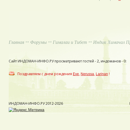
Главная
↔
Форумы
↔
Гималаи и Тибет
↔ Индия: Химачал П
Сайт ИНДОМАН-ИНФО.РУ просматривают гостей - 2, индоманов - 0:
Поздравляем с днем рождения
,
,
!
Eve
Nerussa
Larinan
ИНДОМАН-ИНФО.РУ
2012-2026