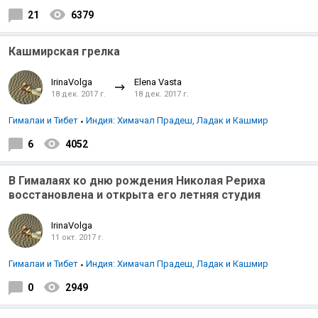
21
6379
Кашмирская грелка
IrinaVolga
Elena Vasta
18 дек. 2017 г.
18 дек. 2017 г.
Гималаи и Тибет
Индия: Химачал Прадеш, Ладак и Кашмир
6
4052
В Гималаях ко дню рождения Николая Рериха
восстановлена и открыта его летняя студия
IrinaVolga
11 окт. 2017 г.
Гималаи и Тибет
Индия: Химачал Прадеш, Ладак и Кашмир
0
2949