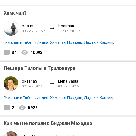
Химачал?
boatman
boatman
09 июн. 2015 г.
11 авг. 2016 г.
Гималаи и Тибет
Индия: Химачал Прадеш, Ладак и Кашмир
34
10093
Пещера Тилопы в Трилокпуре
oksanaS
Elena Vasta
02 фев. 2015 г.
03 фев. 2015 г.
Гималаи и Тибет
Индия: Химачал Прадеш, Ладак и Кашмир
2
5922
Как мы не попали в Биджли Махадев