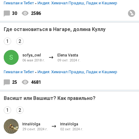
Гималаи и Тибет
Индия: Химачал Прадеш, Ладак и Кашмир
30
2586
Где остановиться в Нагаре, долина Куллу
1
2
sofya_owl
Elena Vasta
S
06 мая 2018 г.
09 окт. 2024 г.
Гималаи и Тибет
Индия: Химачал Прадеш, Ладак и Кашмир
25
4681
Васишт или Вашишт? Как правильно?
1
2
IrinaVolga
IrinaVolga
29 сент. 2024 г.
02 окт. 2024 г.