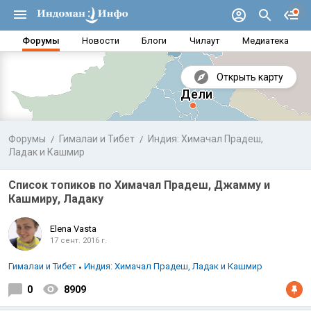
Форумы
Новости
Блоги
Чилаут
Медиатека
Открыть карту
Форумы
Гималаи и Тибет
Индия: Химачал Прадеш,
Ладак и Кашмир
Список топиков по Химачал Прадеш, Джамму и
Кашмиру, Ладаку
Elena Vasta
17 сент. 2016 г.
Гималаи и Тибет
Индия: Химачал Прадеш, Ладак и Кашмир
Аравийское море
Бенг
0
8909