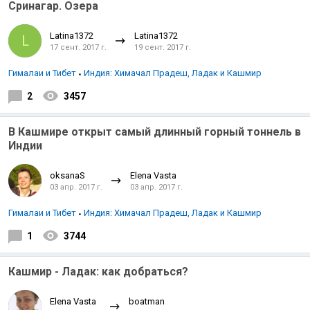
Сринагар. Озера
Latina1372
Latina1372
L
17 сент. 2017 г.
19 сент. 2017 г.
Гималаи и Тибет
Индия: Химачал Прадеш, Ладак и Кашмир
2
3457
В Кашмире открыт самый длинный горный тоннель в
Индии
oksanaS
Elena Vasta
03 апр. 2017 г.
03 апр. 2017 г.
Гималаи и Тибет
Индия: Химачал Прадеш, Ладак и Кашмир
1
3744
Кашмир - Ладак: как добраться?
Elena Vasta
boatman