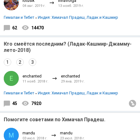
lotusik
IrinaVolga
04 авг. 2019 г.
13 нояб. 2019 г.
Гималаи и Тибет
Индия: Химачал Прадеш, Ладак и Кашмир
62
14470
Кто смеётся последним? (Ладак-Кашмир-Джамму-
лето-2018)
1
2
3
enchanted
enchanted
E
11 нояб. 2018 г.
29 янв. 2019 г.
Гималаи и Тибет
Индия: Химачал Прадеш, Ладак и Кашмир
45
7920
Помогите советами по Химачал Прадеш.
mandu
mandu
M
03 июл. 2018 г.
23 июл. 2018 г.