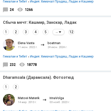
Гималаи и Тибет
Индия: Химачал Прадеш, Ладак и Кашмир
24
1266
Сбыча мечт: Кашмир, Занскар, Ладак
1
2
3
4
5
12
...
Elena Vasta
boatman
11 июн. 2022 г.
24 июн. 2024 г.
Гималаи и Тибет
Индия: Химачал Прадеш, Ладак и Кашмир
232
18778
Dharamsala (Дарамсала). Фотоэтюд
1
2
Matovii Materik
IrinaVolga
14 мар. 2013 г.
03 нояб. 2023 г.