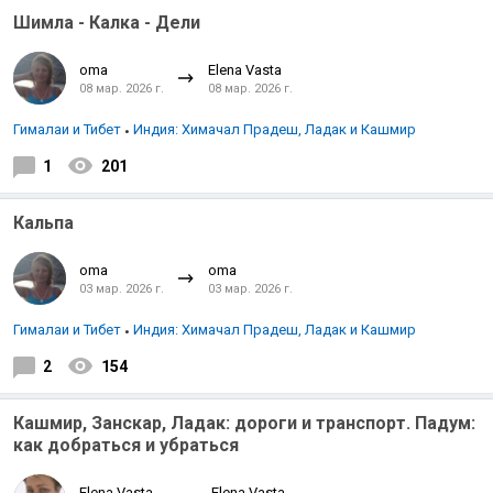
Шимла - Калка - Дели
oma
Elena Vasta
08 мар. 2026 г.
08 мар. 2026 г.
Гималаи и Тибет
Индия: Химачал Прадеш, Ладак и Кашмир
1
201
Индийский океан
Кальпа
oma
oma
03 мар. 2026 г.
03 мар. 2026 г.
Гималаи и Тибет
Индия: Химачал Прадеш, Ладак и Кашмир
2
154
Кашмир, Занскар, Ладак: дороги и транспорт. Падум:
как добраться и убраться
Elena Vasta
Elena Vasta