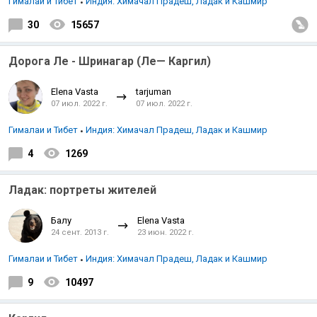
Гималаи и Тибет
Индия: Химачал Прадеш, Ладак и Кашмир
30
15657
Дорога Ле - Шринагар (Ле— Каргил)
Elena Vasta
tarjuman
07 июл. 2022 г.
07 июл. 2022 г.
Гималаи и Тибет
Индия: Химачал Прадеш, Ладак и Кашмир
4
1269
Ладак: портреты жителей
Балу
Elena Vasta
24 сент. 2013 г.
23 июн. 2022 г.
Гималаи и Тибет
Индия: Химачал Прадеш, Ладак и Кашмир
9
10497