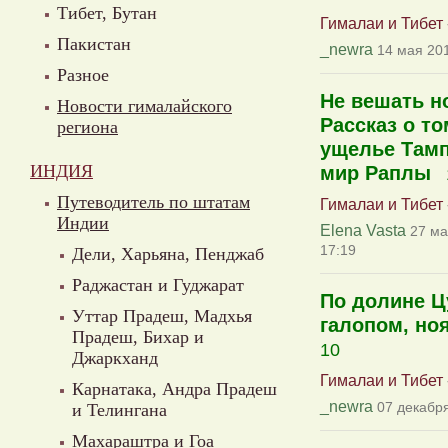
Тибет, Бутан
Гималаи и Тибет
Пакистан
_newra
14 мая 201
Разное
Не вешать н
Новости гималайского
Рассказ о то
региона
ущелье Тамп
ИНДИЯ
мир Раплы
Путеводитель по штатам
Гималаи и Тибет
Индии
Elena Vasta
27 ма
17:19
Дели, Харьяна, Пенджаб
Раджастан и Гуджарат
По долине Ц
Уттар Прадеш, Мадхья
галопом, ноя
Прадеш, Бихар и
10
Джаркханд
Гималаи и Тибет
Карнатака, Андра Прадеш
_newra
07 декабря
и Телингана
Махараштра и Гоа