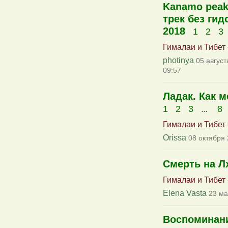
Kanamo peak
трек без гид
2018
1
2
3
Гималаи и Тибет
photinya
05 август
09:57
Ладак. Как 
...
1
2
3
8
Гималаи и Тибет
Orissa
08 октября 
Смерть на Л
Гималаи и Тибет
Elena Vasta
23 ма
Воспоминани