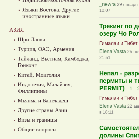
Индийская/восточная кухня
_newra
29 января 
Языки Востока. Другие
10:07
иностранные языки
Трекинг по 
АЗИЯ
озеру Чо Ро
Шри Ланка
Гималаи и Тибет
Турция, ОАЭ, Армения
Elena Vasta
25 но
21:51
Тайланд, Вьетнам, Камбоджа,
Гонконг
Непал - разр
Китай, Монголия
пермиты и т
Индонезия, Малайзия,
PERMIT)
1
Филлипины
Гималаи и Тибет
Мьянма и Бангладеш
Elena Vasta
22 ав
Другие страны Азии
в 18:11
Визы и границы
Самостоятел
Общие вопросы
долины Спит