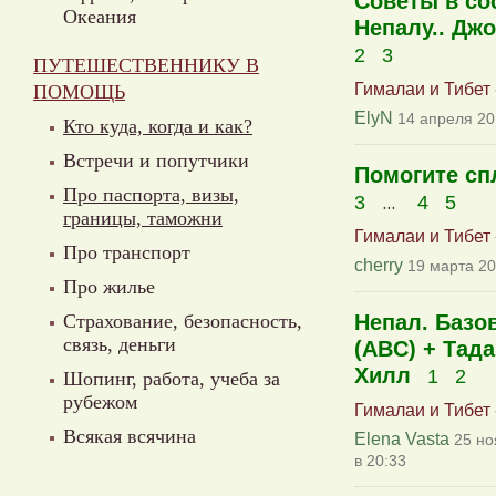
Советы в со
Океания
Непалу.. Дж
2
3
ПУТЕШЕСТВЕННИКУ В
Гималаи и Тибет
ПОМОЩЬ
ElyN
14 апреля 20
Кто куда, когда и как?
Встречи и попутчики
Помогите сп
Про паспорта, визы,
...
3
4
5
границы, таможни
Гималаи и Тибет
Про транспорт
cherry
19 марта 20
Про жилье
Страхование, безопасность,
Непал. Базо
связь, деньги
(ABC) + Тада
Хилл
1
2
Шопинг, работа, учеба за
рубежом
Гималаи и Тибет
Всякая всячина
Elena Vasta
25 но
в 20:33