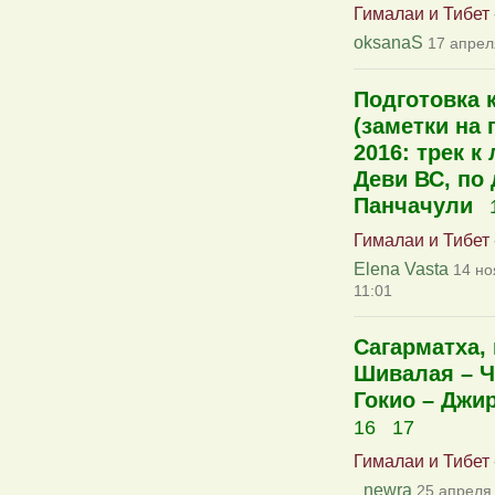
Гималаи и Тибет
oksanaS
17 апрел
Подготовка к
(заметки на 
2016: трек к
Деви ВС, по 
Панчачули
Гималаи и Тибет
Elena Vasta
14 но
11:01
Сагарматха, 
Шивалая – Ч
Гокио – Джир
16
17
Гималаи и Тибет
_newra
25 апреля 