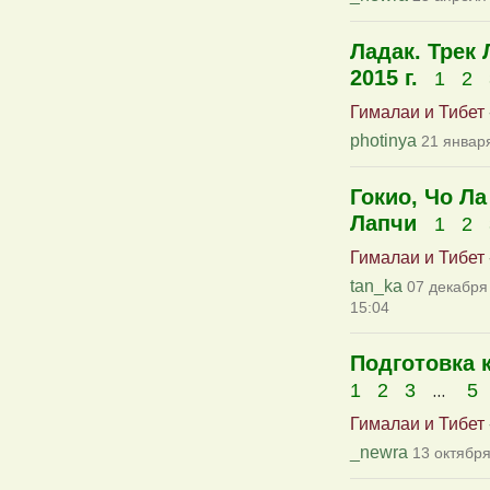
Ладак. Трек
2015 г.
1
2
Гималаи и Тибет
photinya
21 января
Гокио, Чо Ла
Лапчи
1
2
Гималаи и Тибет
tan_ka
07 декабря
15:04
Подготовка 
...
1
2
3
5
Гималаи и Тибет
_newra
13 октября