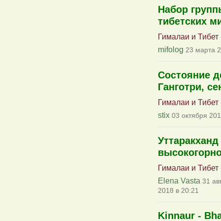
Набор групп
тибетских м
Гималаи и Тибет
mifolog
23 марта 2
Состояние де
Ганготри, се
Гималаи и Тибет
stix
03 октября 201
Уттаракханд
высокогорно
Гималаи и Тибет
Elena Vasta
31 ав
2018 в 20:21
Kinnaur - Bha