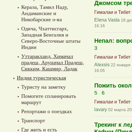
Джомсом тре
Керала, Тамил Наду,
Гималаи и Тибет
Андаманские и
Никобарские о-ва
Elena Vasta
18 де
16:16
Одича, Чхаттисгарх,
Западная Бенгалия и
Непал: вопр
Северо-Восточные штаты
Индии
3
Уттаракханд, Химачал
Гималаи и Тибет
прадеш, Аруначал Прадеш,
Alexsis
22 января 
Сикким, Кашмир, Ладак
16:05
Индия туристическая
Пожить окол
Туристу на заметку
5
6
Помогите спланировать
Гималаи и Тибет
маршрут
lavary
02 марта 20
Репортажи о поездках
Транспорт
Трекинг к л
Где жить и есть
Кафни (Пинд