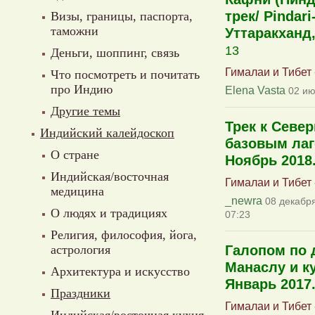
трек/ Pindari-
Визы, границы, паспорта,
таможни
Уттаракханд
13
Деньги, шоппинг, связь
Гималаи и Тибет
Что посмотреть и почитать
про Индию
Elena Vasta
02 ию
Другие темы
Трек к Севе
Индийский калейдоскоп
базовым лаг
О стране
Ноябрь 2018
Индийская/восточная
Гималаи и Тибет
медицина
_newra
08 декабря
О людях и традициях
07:23
Религия, философия, йога,
астрология
Галопом по 
Манаслу и к
Архитектура и искусство
Январь 2017
Праздники
Гималаи и Тибет