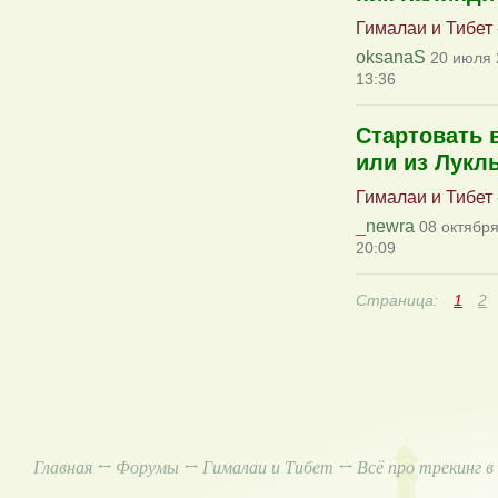
Гималаи и Тибет
oksanaS
20 июля 
13:36
Стартовать 
или из Лукл
Гималаи и Тибет
_newra
08 октября
20:09
Страница:
1
2
Главная
↔
Форумы
↔
Гималаи и Тибет
↔ Всё про трекинг в