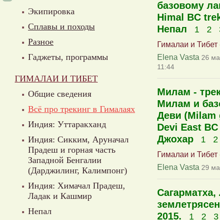
базовому ла
Экипировка
Himal BC tre
Сплавы и походы
Непал
1
2
Разное
Гималаи и Тибет
Гаджеты, программы
Elena Vasta
26 ма
11:44
ГИМАЛАИ И ТИБЕТ
Милам - трек
Общие сведения
Милам и баз
Всё про трекинг в Гималаях
Деви (Milam 
Индия: Уттаракханд
Devi East BC
Джохар
Индия: Сикким, Аруначал
1
2
Прадеш и горная часть
Гималаи и Тибет
Западной Бенгалии
Elena Vasta
29 ма
(Дарджилинг, Калимпонг)
Индия: Химачал Прадеш,
Сагарматха, 
Ладак и Кашмир
землетрясен
Непал
2015.
1
2
3