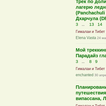
Трек по дол
лагерю ледн
(Panchachuli
Дхарчула (Dh
...
3
13
14
Гималаи и Тибет
Elena Vasta
24 ма
Мой треккин
Парадайз гл
...
3
8
9
Гималаи и Тибет
enchanted
30 апр
Планирован
путешествия
випассана, 
Гималаи и Тибет