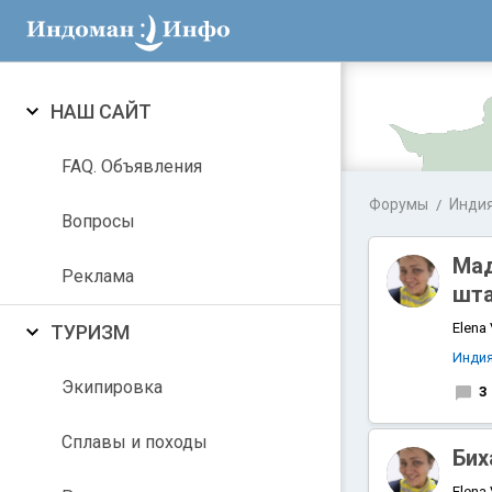
НАШ САЙТ
FAQ. Объявления
Форумы
Инди
Вопросы
Мад
Реклама
шт
Elena
ТУРИЗМ
Инди
Экипировка
3
Аравийское
Сплавы и походы
Бих
Elena