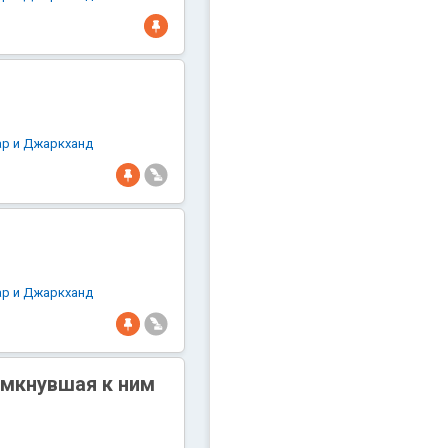
ар и Джаркханд
ар и Джаркханд
имкнувшая к ним