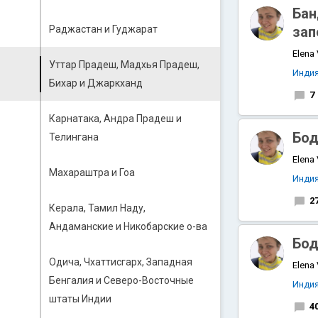
Бан
Раджастан и Гуджарат
зап
Elena
Уттар Прадеш, Мадхья Прадеш,
Инди
Бихар и Джаркханд
7
Карнатака, Андра Прадеш и
Бод
Телингана
Elena
Махараштра и Гоа
Инди
2
Керала, Тамил Наду,
Андаманские и Никобарские о-ва
Бод
Одича, Чхаттисгарх, Западная
Elena
Бенгалия и Северо-Восточные
Инди
штаты Индии
4