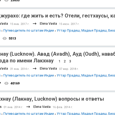
0
23053
журахо: где жить и есть? Отели, гестхаусы, к
 Vasta
Elena Vasta
15 янв. 2017 г.
15 июн. 2017 г.
я
Путеводитель по штатам Индии
Уттар Прадеш, Мадхья Прадеш, Бих
5513
нау (Lucknow). Авад (Avadh), Ауд (Oudh), нава
зда по имени Лакхнау
1
2
3
 Vasta
Elena Vasta
31 янв. 2014 г.
07 мар. 2018 г.
я
Путеводитель по штатам Индии
Уттар Прадеш, Мадхья Прадеш, Бих
7
40169
хнау (Лакнау, Lucknow) вопросы и ответы
s
Elena Vasta
01 янв. 2014 г.
16 фев. 2014 г.
я
Путеводитель по штатам Индии
Уттар Прадеш, Мадхья Прадеш, Бих