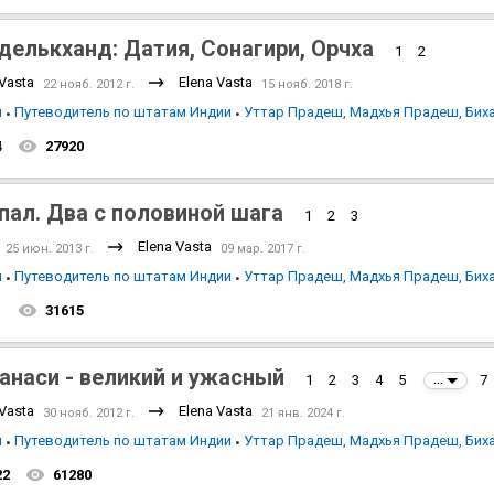
делькханд: Датия, Сонагири, Орчха
1
2
 Vasta
Elena Vasta
22 нояб. 2012 г.
15 нояб. 2018 г.
я
Путеводитель по штатам Индии
Уттар Прадеш, Мадхья Прадеш, Бих
4
27920
пал. Два с половиной шага
1
2
3
Elena Vasta
25 июн. 2013 г.
09 мар. 2017 г.
я
Путеводитель по штатам Индии
Уттар Прадеш, Мадхья Прадеш, Бих
1
31615
анаси - великий и ужасный
1
2
3
4
5
7
...
 Vasta
Elena Vasta
30 нояб. 2012 г.
21 янв. 2024 г.
я
Путеводитель по штатам Индии
Уттар Прадеш, Мадхья Прадеш, Бих
22
61280