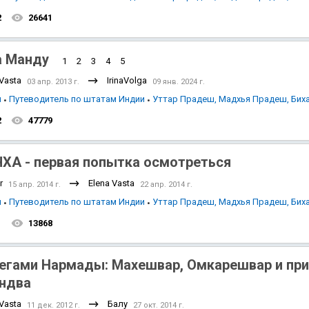
2
26641
 Манду
1
2
3
4
5
 Vasta
IrinaVolga
03 апр. 2013 г.
09 янв. 2024 г.
я
Путеводитель по штатам Индии
Уттар Прадеш, Мадхья Прадеш, Бих
2
47779
ХА - первая попытка осмотреться
r
Elena Vasta
15 апр. 2014 г.
22 апр. 2014 г.
я
Путеводитель по штатам Индии
Уттар Прадеш, Мадхья Прадеш, Бих
1
13868
егами Нармады: Махешвар, Омкарешвар и пр
ндва
 Vasta
Балу
11 дек. 2012 г.
27 окт. 2014 г.