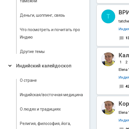
таможни
ВРИ
Деньги, шоппинг, связь
T
tatche
Инди
Что посмотреть и почитать про
Индию
1
Другие темы
Кал
1
2
Индийский калейдоскоп
Elena
Инди
О стране
4
Индийская/восточная медицина
Кор
О людях и традициях
Elena
Инди
Религия, философия, йога,