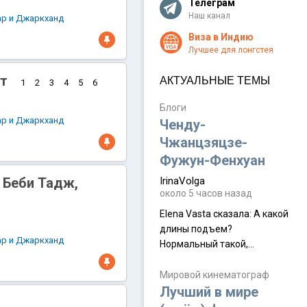
Телеграм
Наш канал
ар и Джаркханд
Виза в Индию
Лучшее для лонгстея
ет
АКТУАЛЬНЫЕ ТЕМЫ
1
2
3
4
5
6
Блоги
ар и Джаркханд
Ченду-
Чжанцзяцзе-
Фужун-Фенхуан
 Беби Тадж,
IrinaVolga
около 5 часов назад
Elena Vasta сказалa: А какой
длины подъем?
ар и Джаркханд
Нормальный такой,
запыхаться можно Elena
Vasta сказалa: Горы
Мировой кинематограф
Лучший в мире
Аватара? Да