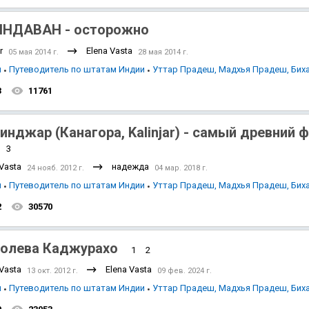
НДАВАН - осторожно
r
Elena Vasta
05 мая 2014 г.
28 мая 2014 г.
я
Путеводитель по штатам Индии
Уттар Прадеш, Мадхья Прадеш, Бих
3
11761
инджар (Канагора, Kalinjar) - самый древний 
3
 Vasta
надежда
24 нояб. 2012 г.
04 мар. 2018 г.
я
Путеводитель по штатам Индии
Уттар Прадеш, Мадхья Прадеш, Бих
2
30570
олева Каджурахо
1
2
 Vasta
Elena Vasta
13 окт. 2012 г.
09 фев. 2024 г.
я
Путеводитель по штатам Индии
Уттар Прадеш, Мадхья Прадеш, Бих