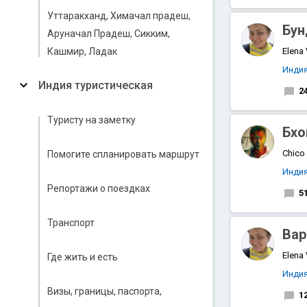
Уттаракханд, Химачал прадеш,
Бун
Аруначал Прадеш, Сикким,
Кашмир, Ладак
Elena
Инди
Индия туристическая
2
Туристу на заметку
Бхо
Chico
Помогите спланировать маршрут
Инди
Репортажи о поездках
5
Транспорт
Вар
Elena
Где жить и есть
Инди
Визы, границы, паспорта,
1