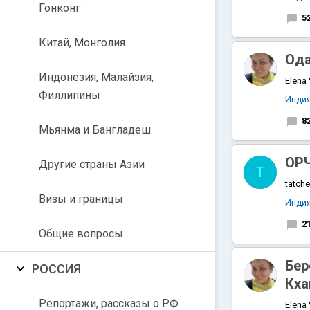
Гонконг
5
Китай, Монголия
Ода
Индонезия, Малайзия,
Elena
Филлипины
Инди
8
Мьянма и Бангладеш
ОРЧ
Другие страны Азии
T
tatche
Визы и границы
Инди
2
Общие вопросы
Бер
РОССИЯ
Кха
Репортажи, рассказы о РФ
Elena