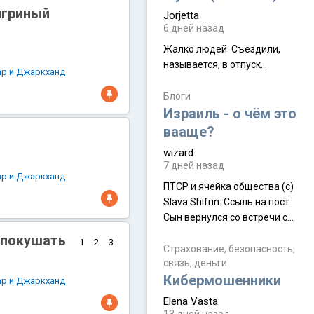
это маршрут на 200 км
игриный
Jorjetta
[видео]
6 дней назад
Жалко людей. Съездили,
называется, в отпуск...
ар и Джаркханд
Блоги
Израиль - о чём это
вааще?
wizard
7 дней назад
ар и Джаркханд
ПТСР и ячейка общества (с)
Slava Shifrin: Ссыль на пост
Сын вернулся со встречи с
армейскими друзьями (год
е покушать
1
2
3
уже, как демобилизовались,
Страхование, безопасность,
связь, деньги
а продолжают встречаться
Кибермошенники
почти каждую неделю) и с
ар и Джаркханд
порога сообщил: "Эйтан
Elena Vasta
разводится!" Эйтан -