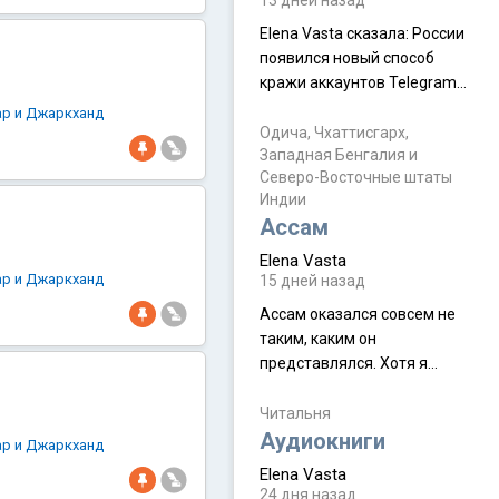
13 дней назад
мальчик из религиозной
Elena Vasta сказалa: России
семьи, из тех, кого называют
появился новый способ
"вязаные кипы". С 2022-го
кражи аккаунтов Telegram
без пароля и SMS
ар и Джаркханд
Прочитайте! У моих двух
Одича, Чхаттисгарх,
Западная Бенгалия и
знакомых вот так увели
Северо-Восточные штаты
аккаунты
Индии
Ассам
Elena Vasta
ар и Джаркханд
15 дней назад
Ассам оказался совсем не
таким, каким он
представлялся. Хотя я
увидела его буквально
краешек, но все же схватила
Читальня
ауру штата, как-то он меня
Аудиокниги
ар и Джаркханд
принял и я его. Пышная
Elena Vasta
природа, мягкие
24 дня назад