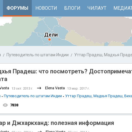
ФОРУМЫ
НОВОСТИ
БЛОГИ
ЧИЛАУТ
МЕДИА
я
Путеводитель по штатам Индии
Уттар Прадеш, Мадхья Праде
Джаркханд
хья Прадеш: что посмотреть? Достопримеча
ата
 Vasta
Elena Vasta
13 окт. 2013 г.
13 мар. 2017 г.
я
Путеводитель по штатам Индии
Уттар Прадеш, Мадхья Прадеш, Бих
7838
 море
Бенгальский залив
ар и Джхаркханд: полезная информация
 Vasta
Elena Vasta