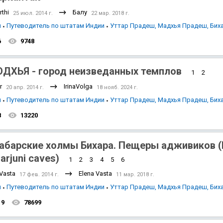
thi
Балу
25 июл. 2014 г.
22 мар. 2018 г.
я
Путеводитель по штатам Индии
Уттар Прадеш, Мадхья Прадеш, Бих
6
9748
ДХЬЯ - город неизведанных темплов
1
2
r
IrinaVolga
20 апр. 2014 г.
18 нояб. 2024 г.
я
Путеводитель по штатам Индии
Уттар Прадеш, Мадхья Прадеш, Бих
8
13220
абарские холмы Бихара. Пещеры адживиков (B
arjuni caves)
1
2
3
4
5
6
 Vasta
Elena Vasta
17 фев. 2014 г.
11 мар. 2018 г.
я
Путеводитель по штатам Индии
Уттар Прадеш, Мадхья Прадеш, Бих
19
78699