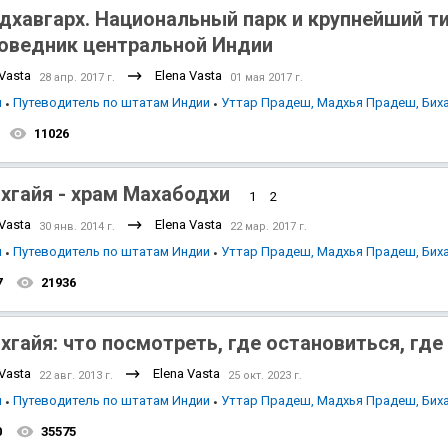
дхавгарх. Национальный парк и крупнейший т
оведник центральной Индии
 Vasta
Elena Vasta
28 апр. 2017 г.
01 мая 2017 г.
я
Путеводитель по штатам Индии
Уттар Прадеш, Мадхья Прадеш, Бих
11026
хгайя - храм Махабодхи
1
2
 Vasta
Elena Vasta
30 янв. 2014 г.
22 мар. 2017 г.
я
Путеводитель по штатам Индии
Уттар Прадеш, Мадхья Прадеш, Бих
7
21936
хгайя: что посмотреть, где остановиться, гд
 Vasta
Elena Vasta
22 авг. 2013 г.
25 окт. 2023 г.
я
Путеводитель по штатам Индии
Уттар Прадеш, Мадхья Прадеш, Бих
0
35575