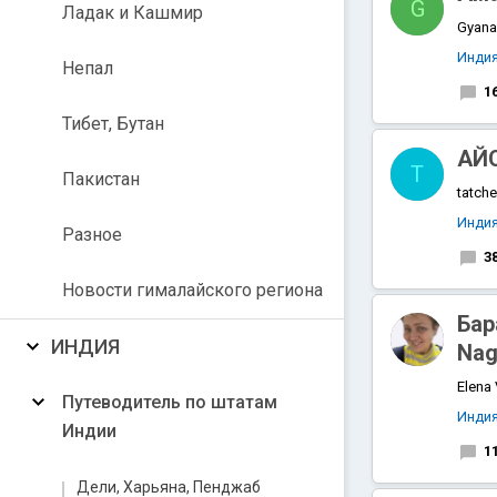
G
Ладак и Кашмир
Gyanar
Инди
Непал
1
Тибет, Бутан
АЙО
T
Пакистан
tatche
Инди
Разное
3
Новости гималайского региона
Бар
ИНДИЯ
Nag
Elena
Путеводитель по штатам
Инди
Индии
1
Дели, Харьяна, Пенджаб