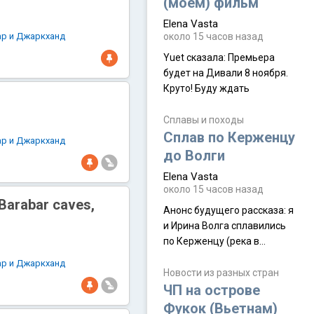
(моём) фильм
Elena Vasta
ар и Джаркханд
около 15 часов назад
Yuet сказалa: Премьера
будет на Дивали 8 ноября.
Круто! Буду ждать
Сплавы и походы
Сплав по Керженцу
ар и Джаркханд
до Волги
Elena Vasta
около 15 часов назад
arabar caves,
Анонс будущего рассказа: я
и Ирина Волга сплавились
по Керженцу (река в
Нижегородской области) от
ар и Джаркханд
села Керженец до стоящего
Новости из разных стран
на берегу Волги
ЧП на острове
Макарьевского монастыря,
Фукок (Вьетнам)