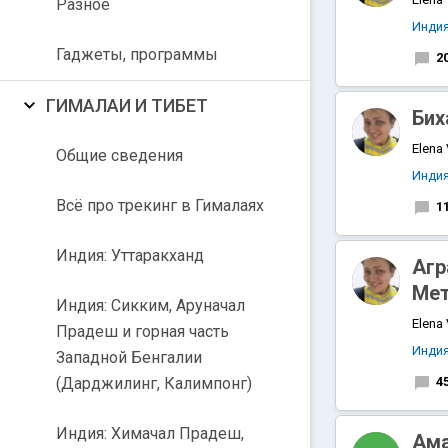
Разное
Инди
Гаджеты, программы
2
ГИМАЛАИ И ТИБЕТ
Бих
Elena
Общие сведения
Инди
Всё про трекинг в Гималаях
1
Индия: Уттаракханд
Агр
Мет
Индия: Сикким, Аруначал
Elena
Прадеш и горная часть
Инди
Западной Бенгалии
(Дарджилинг, Калимпонг)
4
Индия: Химачал Прадеш,
Ама