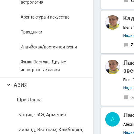
2
астрология
Архитектура и искусство
Кад
Elena
Праздники
Инди
7
Индийская/восточная кухня
Лак
Языки Востока. Другие
зве
иностранные языки
Elena
АЗИЯ
Инди
5
Шри Ланка
Лак
Турция, ОАЭ, Армения
A
Alexsi
Тайланд, Вьетнам, Камбоджа,
Инди