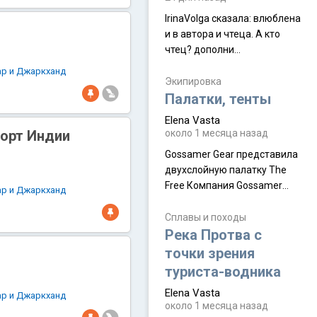
доброжелательные люди,
IrinaVolga сказалa: влюблена
такая как бы переходная
и в автора и чтеца. А кто
ступень между привычной
чтец? дополни
нам Индией и остальными
рекомендацию
СВ штатами, которые я тоже
ар и Джаркханд
Экипировка
надеюсь увидеть.
Палатки, тенты
Elena Vasta
форт Индии
около 1 месяца назад
Gossamer Gear представила
двухслойную палатку The
Free Компания Gossamer
ар и Джаркханд
Gear представила
туристическую палатку The
Сплавы и походы
Free, которая стала первой
Река Протва с
полностью самонесущей
точки зрения
ультралегкой моделью в
туриста-водника
ассортименте
Elena Vasta
производителя. Новинка
ар и Джаркханд
около 1 месяца назад
получила двухслойную