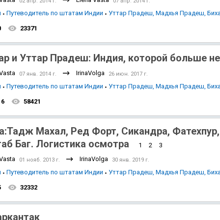
02 апр. 2014 г.
07 апр. 2014 г.
я
Путеводитель по штатам Индии
Уттар Прадеш, Мадхья Прадеш, Бих
0
23371
ар и Уттар Прадеш: Индия, которой больше н
Индийский океан
 Vasta
IrinaVolga
07 янв. 2014 г.
26 июн. 2017 г.
я
Путеводитель по штатам Индии
Уттар Прадеш, Мадхья Прадеш, Бих
16
58421
а:Тадж Махал, Ред Форт, Сикандра, Фатехпур,
аб Баг. Логистика осмотра
1
2
3
 Vasta
IrinaVolga
01 нояб. 2013 г.
30 янв. 2019 г.
я
Путеводитель по штатам Индии
Уттар Прадеш, Мадхья Прадеш, Бих
5
32332
ркантак