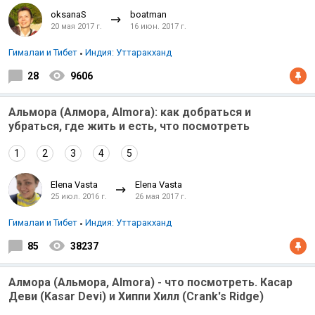
oksanaS
boatman
20 мая 2017 г.
16 июн. 2017 г.
Гималаи и Тибет
Индия: Уттаракханд
28
9606
Альмора (Алмора, Almora): как добраться и
убраться, где жить и есть, что посмотреть
1
2
3
4
5
Elena Vasta
Elena Vasta
25 июл. 2016 г.
26 мая 2017 г.
Гималаи и Тибет
Индия: Уттаракханд
85
38237
Алмора (Альмора, Almora) - что посмотреть. Касар
Деви (Kasar Devi) и Хиппи Хилл (Crank's Ridge)