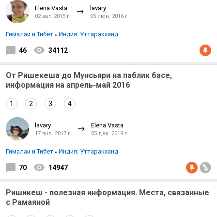
Elena Vasta
lavary
02 авг. 2015 г.
05 июн. 2016 г.
Гималаи и Тибет
Индия: Уттаракханд
46
34112
От Ришекеша до Мунсьяри на паблик басе,
информация на апрель-май 2016
1
2
3
4
lavary
Elena Vasta
17 янв. 2017 г.
05 дек. 2019 г.
Гималаи и Тибет
Индия: Уттаракханд
70
14947
Ришикеш - полезная информация. Места, связанные
с Рамаяной