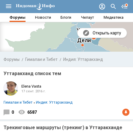
Форумы
Новости
Блоги
Чилаут
Медиатека
Уттаракханд
Открыть карту
Форумы
Гималаи и Тибет
Индия: Уттаракханд
Уттаракханд список тем
Elena Vasta
17 сент. 2016 г.
Гималаи и Тибет
Индия: Уттаракханд
0
6587
Аравийское море
Бенг
Трекинговые маршруты (трекинг) в Уттаракханде