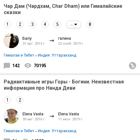
Чар Дам (Чардхам, Char Dham) или Гималайские
сказки
1
2
3
4
5
8
...
Балу
галина
31 авг. 2013 г.
22 нояб. 2019 г.
Гималаи и Тибет
Индия: Уттаракханд
142
70195
Радиактивные игры Горы - Богини. Неизвестная
информация про Нанда Деви
1
2
Elena Vasta
Elena Vasta
30 авг. 2016 г.
11 июн. 2019 г.
Гималаи и Тибет
Индия: Уттаракханд