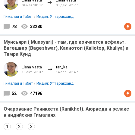
Elena Vasta
Elena Vasta
04 мая 2013 г.
03 дек. 2017 г.
Гималаи и Тибет
Индия: Уттаракханд
78
33280
Мунсьяри ( Munsyari) - там, где кончается асфальт.
Багешвар (Bageshwar), Калиотоп (Kaliotop, Khuliya) и
Тамри Кунд
Elena Vasta
tan_ka
19 окт. 2013 г.
14 апр. 2014 г.
Гималаи и Тибет
Индия: Уттаракханд
52
47196
Очарование Раникхета (Ranikhet). Аюрведа и релакс
в индийских Гималаях
1
2
3