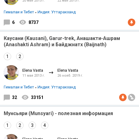
20 мая 2013 г.
22 мая 2013 г.
Гималаи и Тибет
Индия: Уттаракханд
6
8737
Каусани (Kausani), Garur-trek, Анашакти-Ашрам
(Anashakti Ashram) и Байджнатх (Baijnath)
1
2
Elena Vasta
Elena Vasta
11 мая 2013 г.
26 нояб. 2019 г.
Гималаи и Тибет
Индия: Уттаракханд
32
33151
Мунсьяри (Munsyari) - полезная информация
1
2
3
4