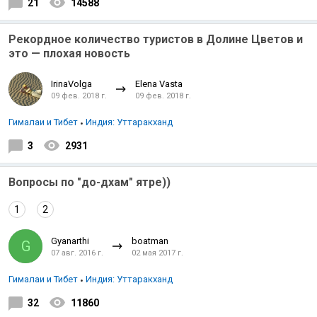
21
14588
Рекордное количество туристов в Долине Цветов и
это — плохая новость
IrinaVolga
Elena Vasta
09 фев. 2018 г.
09 фев. 2018 г.
Гималаи и Тибет
Индия: Уттаракханд
3
2931
Вопросы по "до-дхам" ятре))
1
2
Gyanarthi
boatman
G
07 авг. 2016 г.
02 мая 2017 г.
Гималаи и Тибет
Индия: Уттаракханд
32
11860