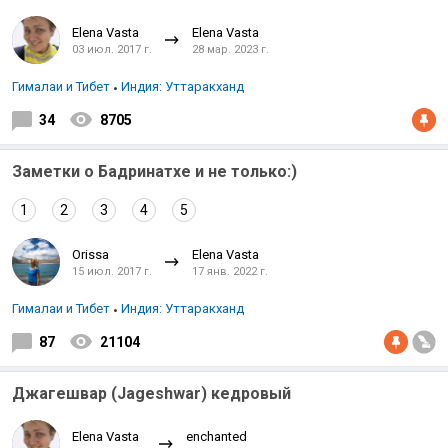
Elena Vasta
Elena Vasta
03 июл. 2017 г.
28 мар. 2023 г.
Гималаи и Тибет
Индия: Уттаракханд
34
8705
Заметки о Бадринатхе и не только:)
1
2
3
4
5
Orissa
Elena Vasta
15 июл. 2017 г.
17 янв. 2022 г.
Гималаи и Тибет
Индия: Уттаракханд
87
21104
Джагешвар (Jageshwar) кедровый
Elena Vasta
enchanted