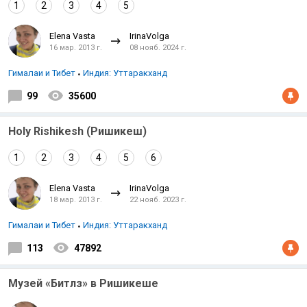
1
2
3
4
5
Elena Vasta
IrinaVolga
16 мар. 2013 г.
08 нояб. 2024 г.
Гималаи и Тибет
Индия: Уттаракханд
99
35600
Holy Rishikesh (Ришикеш)
1
2
3
4
5
6
Elena Vasta
IrinaVolga
18 мар. 2013 г.
22 нояб. 2023 г.
Гималаи и Тибет
Индия: Уттаракханд
113
47892
Музей «Битлз» в Ришикеше