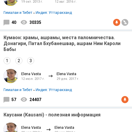
19 окт. 2013 г.
12 авг. 2016 г.
Гималаи и Тибет
Индия: Уттаракханд
40
30335
Кумаон: храмы, ашрамы, места паломничества.
Донагири, Патал Бхубанешвар, ашрам Ним Кароли
Бабы
1
2
3
Elena Vasta
Elena Vasta
12 июл. 2017 г.
29 дек. 2017 г.
Гималаи и Тибет
Индия: Уттаракханд
57
24407
Каусани (Kausani) - полезная информация
Elena Vasta
Elena Vasta