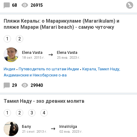
68
26915
Пляжи Кералы: о Марарикуламе (Mararikulam) и
пляже Марари (Marari beach) - самую чуточку
1
2
Elena Vasta
Elena Vasta
18 окт. 2015 г.
25 янв. 2023 г.
Индия
Путеводитель по штатам Индии
Керала, Тамил Наду,
Андаманские и Никобарские о-ва
29
29940
Тамил Наду - эхо древних молитв
1
2
3
4
Балу
IrinaVolga
21 сент. 2013 г.
02 янв. 2023 г.