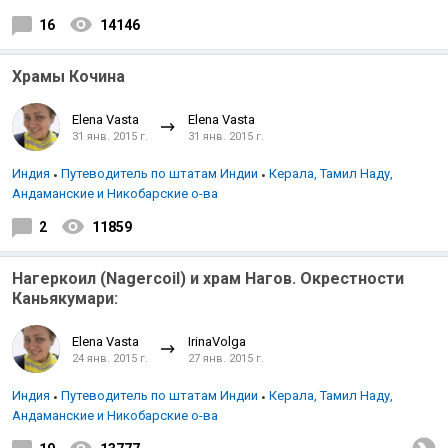
16
14146
Храмы Кочина
Elena Vasta
Elena Vasta
31 янв. 2015 г.
31 янв. 2015 г.
Индия
Путеводитель по штатам Индии
Керала, Тамил Наду,
Андаманские и Никобарские о-ва
2
11859
Нагеркоил (Nagercoil) и храм Нагов. Окрестности
Каньякумари:
Elena Vasta
IrinaVolga
24 янв. 2015 г.
27 янв. 2015 г.
Индия
Путеводитель по штатам Индии
Керала, Тамил Наду,
Андаманские и Никобарские о-ва