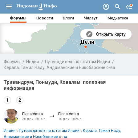
Форумы
Новости
Блоги
Чилаут
Медиатека
Открыть карту
Форумы
Индия
Путеводитель по штатам Индии
Керала, Тамил Наду, Андаманские и Никобарские о-ва
Тривандрум, Понмуди, Ковалам: полезная
информация
1
2
Elena Vasta
Elena Vasta
30 дек. 2014 г.
10 дек. 2024 г.
Аравийское море
Бенг
Индия
Путеводитель по штатам Индии
Керала, Тамил Наду,
Андаманские и Никобарские о-ва