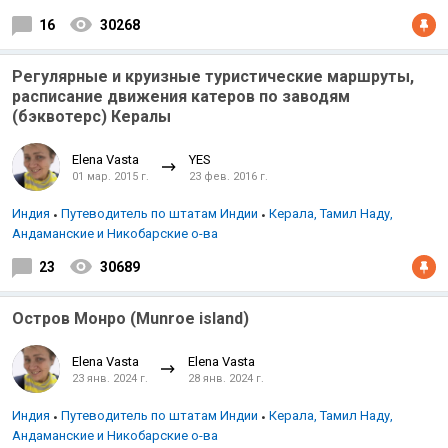
16
30268
Регулярные и круизные туристические маршруты,
расписание движения катеров по заводям
(бэквотерс) Кералы
Elena Vasta
YES
01 мар. 2015 г.
23 фев. 2016 г.
Индия
Путеводитель по штатам Индии
Керала, Тамил Наду,
Андаманские и Никобарские о-ва
23
30689
Остров Монро (Munroe island)
Elena Vasta
Elena Vasta
23 янв. 2024 г.
28 янв. 2024 г.
Индия
Путеводитель по штатам Индии
Керала, Тамил Наду,
Андаманские и Никобарские о-ва