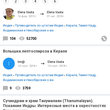
1
2
3
4
5
6
Elena Vasta
Elena Vasta
16 фев. 2013 г.
01 окт. 2018 г.
Индия
Путеводитель по штатам Индии
Керала, Тамил Наду,
Андаманские и Никобарские о-ва
104
52700
Вспышка лептоспироза в Керале
Irin@
Elena Vasta
I
14 сент. 2018 г.
14 сент. 2018 г.
Индия
Путеводитель по штатам Индии
Керала, Тамил Наду,
Андаманские и Никобарские о-ва
9
3759
Сучиндрам и храм Танумалаян (Thanumalayan).
Покаяние Индры. Интересные места в окрестностях