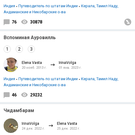
Индия
Путеводитель по штатам Индии
Керала, Тамил Наду,
Андаманские и Никобарские о-ва
76
30878
Вспоминая Ауровилль
1
2
3
Elena Vasta
IrinaVolga
20 нояб. 2013 г.
01 янв. 2023 г.
Индия
Путеводитель по штатам Индии
Керала, Тамил Наду,
Андаманские и Никобарские о-ва
46
29232
Чидамбарам
IrinaVolga
Elena Vasta
24 дек. 2022 г.
25 дек. 2022 г.