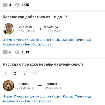
4
1635
Керала: как добраться от... и до...?
Elena Vasta
IrinaVolga
17 дек. 2023 г.
19 дек. 2023 г.
Индия
Путеводитель по штатам Индии
Керала, Тамил Наду,
Андаманские и Никобарские о-ва
6
1013
Рассказ о поездке керала-мадурай-керала
1
2
3
4
LordBear
LordBear
23 фев. 2015 г.
20 авг. 2023 г.
Индия
Путеводитель по штатам Индии
Керала, Тамил Наду,
Андаманские и Никобарские о-ва