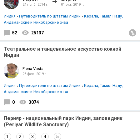
24 нояб. 2014 г.
01 окт. 2019 г.
Индия
Путеводитель по штатам Индии
Керала, Тамил Наду,
Андаманские и Никобарские о-ва
52
25137
Театральное и танцевальное искусство южной
Индии
Elena Vasta
28 фев. 2019 г.
Индия
Путеводитель по штатам Индии
Керала, Тамил Наду,
Андаманские и Никобарские о-ва
0
3074
Перияр - национальный парк Индии, заповедник
(Periyar Wildlife Sanctuary)
1
2
3
4
5