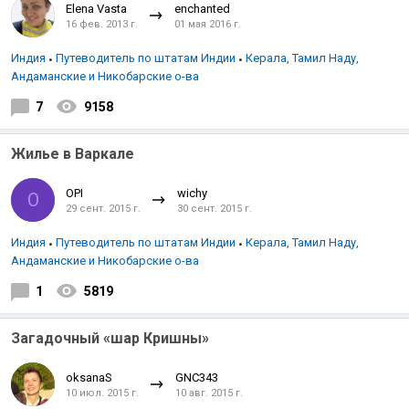
Elena Vasta
enchanted
16 фев. 2013 г.
01 мая 2016 г.
Индия
Путеводитель по штатам Индии
Керала, Тамил Наду,
Андаманские и Никобарские о-ва
7
9158
Жилье в Варкале
OPI
wichy
O
29 сент. 2015 г.
30 сент. 2015 г.
Индия
Путеводитель по штатам Индии
Керала, Тамил Наду,
Андаманские и Никобарские о-ва
1
5819
Загадочный «шар Кришны»
oksanaS
GNC343
10 июл. 2015 г.
10 авг. 2015 г.