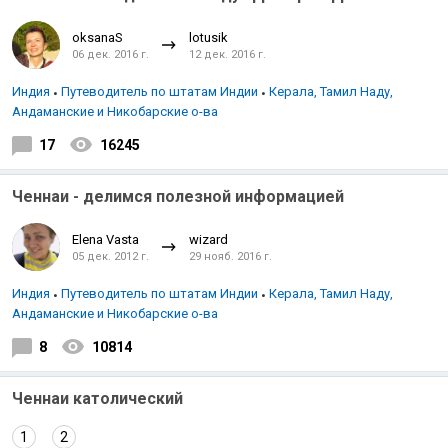
oksanaS
lotusik
06 дек. 2016 г.
12 дек. 2016 г.
Индия
Путеводитель по штатам Индии
Керала, Тамил Наду,
Андаманские и Никобарские о-ва
17
16245
Ченнаи - делимся полезной информацией
Elena Vasta
wizard
05 дек. 2012 г.
29 нояб. 2016 г.
Индия
Путеводитель по штатам Индии
Керала, Тамил Наду,
Андаманские и Никобарские о-ва
8
10814
Ченнаи католический
1
2