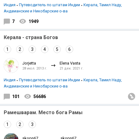
Индия
Путеводитель по штатам Индии
Керала, Тамил Наду,
Андаманские и Никобарские о-ва
7
1949
Керала - страна Богов
1
2
3
4
5
6
Jorjetta
Elena Vasta
28 июл. 2013 г.
21 дек. 2021 г.
Индия
Путеводитель по штатам Индии
Керала, Тамил Наду,
Андаманские и Никобарские о-ва
101
56686
Рамешварам. Место бога Рамы
1
2
3
skopn67
skopn67