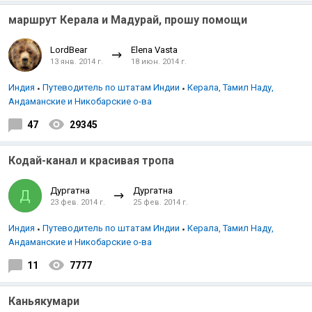
маршрут Керала и Мадурай, прошу помощи
LordBear
Elena Vasta
13 янв. 2014 г.
18 июн. 2014 г.
Индия
Путеводитель по штатам Индии
Керала, Тамил Наду,
Андаманские и Никобарские о-ва
47
29345
Кодай-канал и красивая тропа
Дургатна
Дургатна
Д
23 фев. 2014 г.
25 фев. 2014 г.
Индия
Путеводитель по штатам Индии
Керала, Тамил Наду,
Андаманские и Никобарские о-ва
11
7777
Каньякумари