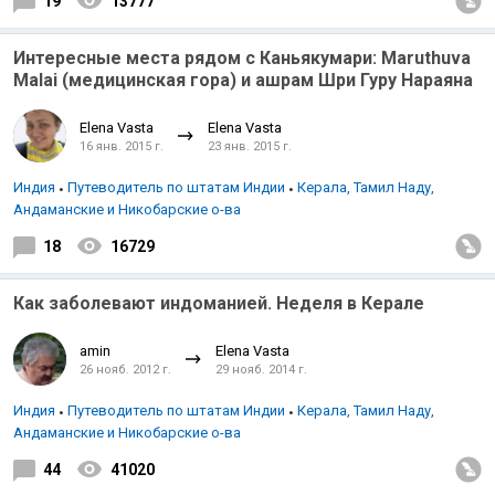
19
13777
Интересные места рядом с Каньякумари: Maruthuva
Malai (медицинская гора) и ашрам Шри Гуру Нараяна
Elena Vasta
Elena Vasta
16 янв. 2015 г.
23 янв. 2015 г.
Индия
Путеводитель по штатам Индии
Керала, Тамил Наду,
Андаманские и Никобарские о-ва
18
16729
Как заболевают индоманией. Неделя в Керале
amin
Elena Vasta
26 нояб. 2012 г.
29 нояб. 2014 г.
Индия
Путеводитель по штатам Индии
Керала, Тамил Наду,
Андаманские и Никобарские о-ва
44
41020