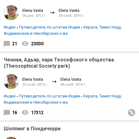
Elena Vasta
Elena Vasta
06 дек. 2012 г.
09 нояб. 2016 г.
Индия
Путеводитель по штатам Индии
Керала, Тамил Наду,
Андаманские и Никобарские о-ва
21
23030
Ченнаи, Адьяр, парк Теософского общества.
(Theosophical Soсiety park)
Elena Vasta
Elena Vasta
22 нояб. 2012 г.
06 нояб. 2016 г.
Индия
Путеводитель по штатам Индии
Керала, Тамил Наду,
Андаманские и Никобарские о-ва
16
17312
Шоппинг в Пондичерри