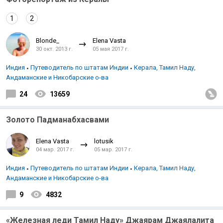
1
2
Blonde_
Elena Vasta
30 окт. 2013 г.
05 мая 2017 г.
Индия
Путеводитель по штатам Индии
Керала, Тамил Наду,
Андаманские и Никобарские о-ва
24
13659
Золото Падманабхасвами
Elena Vasta
lotusik
04 мар. 2017 г.
05 мар. 2017 г.
Индия
Путеводитель по штатам Индии
Керала, Тамил Наду,
Андаманские и Никобарские о-ва
9
4832
«Железная леди Тамил Наду» Джаярам Джаялалита