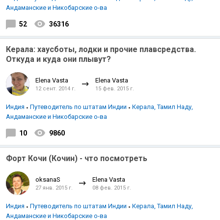
Андаманские и Никобарские о-ва
52
36316
Керала: хаусботы, лодки и прочие плавсредства.
Откуда и куда они плывут?
Elena Vasta
Elena Vasta
12 сент. 2014 г.
15 фев. 2015 г.
Индия
Путеводитель по штатам Индии
Керала, Тамил Наду,
Андаманские и Никобарские о-ва
10
9860
Форт Кочи (Кочин) - что посмотреть
oksanaS
Elena Vasta
27 янв. 2015 г.
08 фев. 2015 г.
Индия
Путеводитель по штатам Индии
Керала, Тамил Наду,
Андаманские и Никобарские о-ва