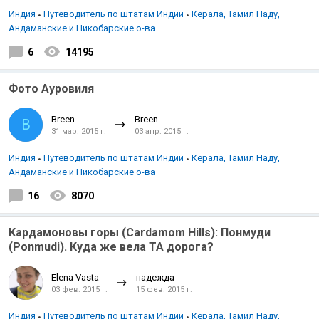
Индия
Путеводитель по штатам Индии
Керала, Тамил Наду,
Андаманские и Никобарские о-ва
6
14195
Фото Ауровиля
Breen
Breen
B
31 мар. 2015 г.
03 апр. 2015 г.
Индия
Путеводитель по штатам Индии
Керала, Тамил Наду,
Андаманские и Никобарские о-ва
16
8070
Кардамоновы горы (Cardamom Hills): Понмуди
(Ponmudi). Куда же вела ТА дорога?
Elena Vasta
надежда
03 фев. 2015 г.
15 фев. 2015 г.
Индия
Путеводитель по штатам Индии
Керала, Тамил Наду,