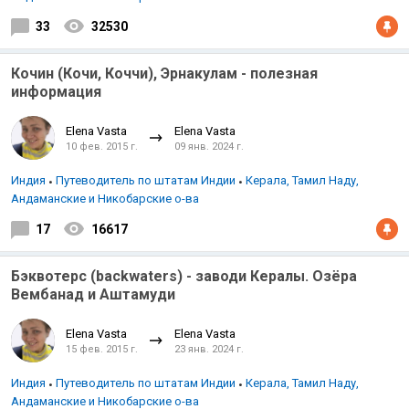
33
32530
Керала
Кочин (Кочи, Коччи), Эрнакулам - полезная
информация
Elena Vasta
Elena Vasta
10 фев. 2015 г.
09 янв. 2024 г.
Индийский океан
Индия
Путеводитель по штатам Индии
Керала, Тамил Наду,
Андаманские и Никобарские о-ва
17
16617
Бэквотерс (backwaters) - заводи Кералы. Озёра
Вембанад и Аштамуди
Elena Vasta
Elena Vasta
15 фев. 2015 г.
23 янв. 2024 г.
Индия
Путеводитель по штатам Индии
Керала, Тамил Наду,
Андаманские и Никобарские о-ва