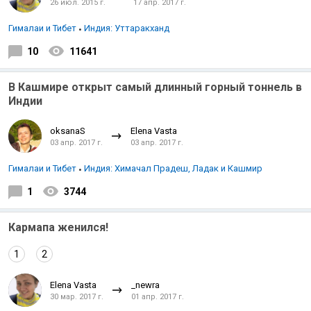
26 июл. 2015 г.
17 апр. 2017 г.
Гималаи и Тибет
Индия: Уттаракханд
10
11641
В Кашмире открыт самый длинный горный тоннель в
Индии
oksanaS
Elena Vasta
03 апр. 2017 г.
03 апр. 2017 г.
Гималаи и Тибет
Индия: Химачал Прадеш, Ладак и Кашмир
1
3744
Кармапа женился!
1
2
Elena Vasta
_newra
30 мар. 2017 г.
01 апр. 2017 г.