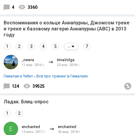
4
3360
Воспоминания о кольце Аннапурны, Джомсом треке
и треке к базовому лагерю Аннапурны (ABC) в 2013
году
1
2
3
4
5
7
...
_newra
IrinaVolga
11 мар. 2016 г.
23 апр. 2018 г.
Гималаи и Тибет
Всё про трекинг в Гималаях
124
39525
Ладак. Блиц-опрос
1
2
enchanted
enchanted
E
13 июн. 2017 г.
26 мар. 2018 г.