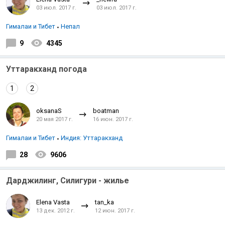
03 июл. 2017 г.
03 июл. 2017 г.
Гималаи и Тибет
Непал
9
4345
Уттаракханд погода
1
2
oksanaS
boatman
20 мая 2017 г.
16 июн. 2017 г.
Гималаи и Тибет
Индия: Уттаракханд
28
9606
Дарджилинг, Силигури - жилье
Elena Vasta
tan_ka
13 дек. 2012 г.
12 июн. 2017 г.