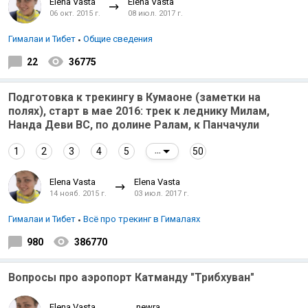
Elena Vasta
Elena Vasta
06 окт. 2015 г.
08 июл. 2017 г.
Гималаи и Тибет
Общие сведения
22
36775
Подготовка к трекингу в Кумаоне (заметки на
полях), старт в мае 2016: трек к леднику Милам,
Нанда Деви ВС, по долине Ралам, к Панчачули
1
2
3
4
5
50
...
Elena Vasta
Elena Vasta
14 нояб. 2015 г.
03 июл. 2017 г.
Гималаи и Тибет
Всё про трекинг в Гималаях
980
386770
Вопросы про аэропорт Катманду "Трибхуван"
Elena Vasta
_newra