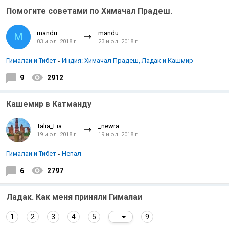
Помогите советами по Химачал Прадеш.
mandu
mandu
M
03 июл. 2018 г.
23 июл. 2018 г.
Гималаи и Тибет
Индия: Химачал Прадеш, Ладак и Кашмир
9
2912
Индийский океан
Кашемир в Катманду
Talia_Lia
_newra
19 июл. 2018 г.
19 июл. 2018 г.
Гималаи и Тибет
Непал
6
2797
Ладак. Как меня приняли Гималаи
1
2
3
4
5
9
...