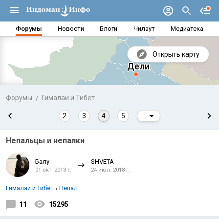
Форумы
Новости
Блоги
Чилаут
Медиатека
Открыть карту
Форумы
Гималаи и Тибет
2
3
4
5
...
Непальцы и непалки
Балу
SHVETA
01 окт. 2013 г.
24 июл. 2018 г.
Гималаи и Тибет
Непал
Аравийское море
Бенг
11
15295