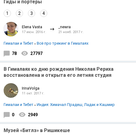
Гиды и портеры
1
2
3
4
Elena Vasta
_newra
17 июн. 2016 г.
21 нояб. 2017 г.
Гималаи и Тибет
Всё про трекинг в Гималаях
78
27797
В Гималаях ко дню рождения Николая Рериха
восстановлена и открыта его летняя студия
IrinaVolga
11 окт. 2017 г.
Гималаи и Тибет
Индия: Химачал Прадеш, Ладак и Кашмир
0
2949
Музей «Битлз» в Ришикеше