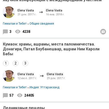
Elena Vasta
Elena Vasta
21 дек. 2017 г.
16 янв. 2018 г.
Гималаи и Тибет
Общие сведения
3
4238
Кумаон: храмы, ашрамы, места паломничества.
Донагири, Патал Бхубанешвар, ашрам Ним Кароли
Бабы
1
2
3
Elena Vasta
Elena Vasta
12 июл. 2017 г.
29 дек. 2017 г.
Гималаи и Тибет
Индия: Уттаракханд
57
24405
Ледниковые пещеры