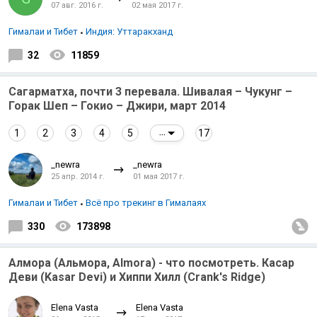
07 авг. 2016 г.
02 мая 2017 г.
Гималаи и Тибет
Индия: Уттаракханд
32
11859
Сагарматха, почти 3 перевала. Шивалая – Чукунг –
Горак Шеп – Гокио – Джири, март 2014
1
2
3
4
5
17
...
_newra
_newra
25 апр. 2014 г.
01 мая 2017 г.
Гималаи и Тибет
Всё про трекинг в Гималаях
330
173898
Алмора (Альмора, Almora) - что посмотреть. Касар
Деви (Kasar Devi) и Хиппи Хилл (Crank's Ridge)
Elena Vasta
Elena Vasta