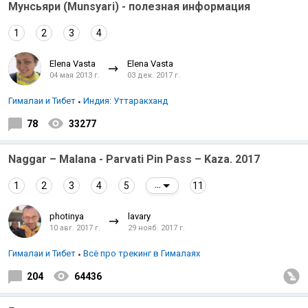
Мунсьяри (Munsyari) - полезная информация
1
2
3
4
Elena Vasta
Elena Vasta
04 мая 2013 г.
03 дек. 2017 г.
Гималаи и Тибет
Индия: Уттаракханд
78
33277
Naggar – Malana - Parvati Pin Pass – Kaza. 2017
1
2
3
4
5
11
...
photinya
lavary
10 авг. 2017 г.
29 нояб. 2017 г.
Гималаи и Тибет
Всё про трекинг в Гималаях
204
64436