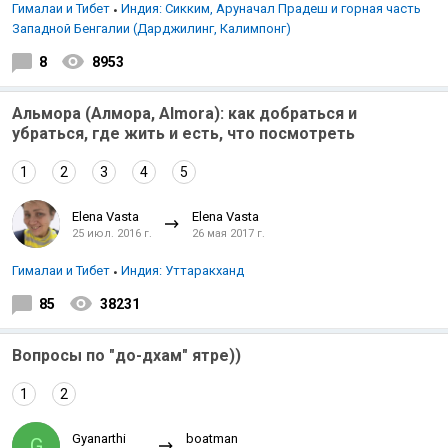
Гималаи и Тибет
Индия: Сикким, Аруначал Прадеш и горная часть
Западной Бенгалии (Дарджилинг, Калимпонг)
8
8953
Альмора (Алмора, Almora): как добраться и
убраться, где жить и есть, что посмотреть
1
2
3
4
5
Elena Vasta
Elena Vasta
25 июл. 2016 г.
26 мая 2017 г.
Гималаи и Тибет
Индия: Уттаракханд
85
38231
Вопросы по "до-дхам" ятре))
1
2
Gyanarthi
boatman
G