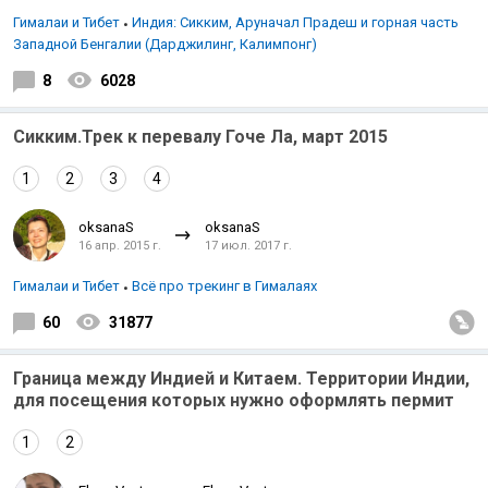
Гималаи и Тибет
Индия: Сикким, Аруначал Прадеш и горная часть
Западной Бенгалии (Дарджилинг, Калимпонг)
8
6028
Сикким.Трек к перевалу Гоче Ла, март 2015
1
2
3
4
oksanaS
oksanaS
16 апр. 2015 г.
17 июл. 2017 г.
Гималаи и Тибет
Всё про трекинг в Гималаях
60
31877
Граница между Индией и Китаем. Территории Индии,
для посещения которых нужно оформлять пермит
1
2