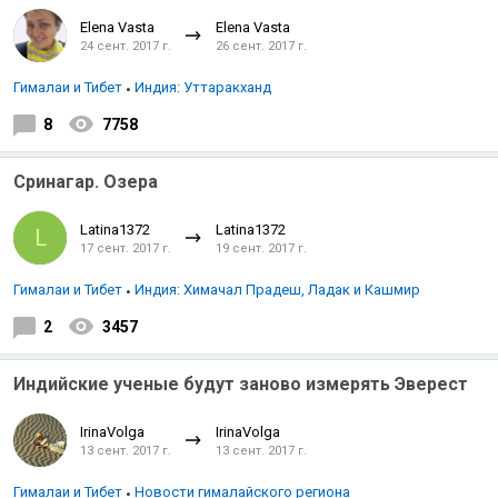
Elena Vasta
Elena Vasta
24 сент. 2017 г.
26 сент. 2017 г.
Гималаи и Тибет
Индия: Уттаракханд
8
7758
Сринагар. Озера
Latina1372
Latina1372
L
17 сент. 2017 г.
19 сент. 2017 г.
Гималаи и Тибет
Индия: Химачал Прадеш, Ладак и Кашмир
2
3457
Индийские ученые будут заново измерять Эверест
IrinaVolga
IrinaVolga
13 сент. 2017 г.
13 сент. 2017 г.
Гималаи и Тибет
Новости гималайского региона