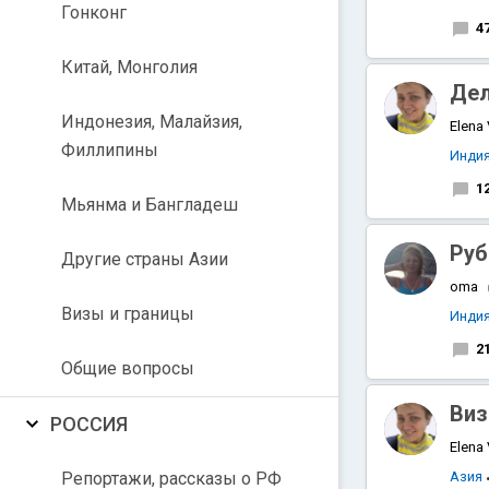
Гонконг
4
Китай, Монголия
Дел
Индонезия, Малайзия,
Elena
Филлипины
Инди
1
Мьянма и Бангладеш
Руб
Другие страны Азии
oma
Визы и границы
Инди
2
Общие вопросы
Виз
РОССИЯ
Elena
Репортажи, рассказы о РФ
Азия