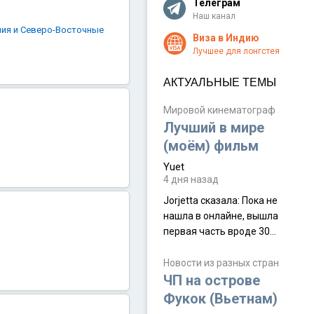
Телеграм
Наш канал
лия и Северо-Восточные
Виза в Индию
Лучшее для лонгстея
АКТУАЛЬНЫЕ ТЕМЫ
Мировой кинематограф
Лучший в мире
(моём) фильм
Yuet
4 дня назад
Jorjetta сказалa: Пока не
нашла в онлайне, вышла
первая часть вроде 30
июля. Премьера будет на
Дивали 8 ноября.
Новости из разных стран
ЧП на острове
Фукок (Вьетнам)