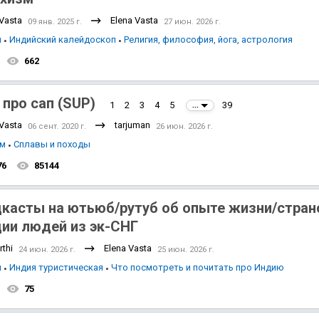
 Vasta
Elena Vasta
09 янв. 2025 г.
27 июн. 2026 г.
я
Индийский калейдоскоп
Религия, философия, йога, астрология
662
 про сап (SUP)
1
2
3
4
5
39
...
 Vasta
tarjuman
06 сент. 2020 г.
26 июн. 2026 г.
зм
Сплавы и походы
76
85144
касты на ютьюб/рутуб об опыте жизни/стран
ии людей из эк-СНГ
thi
Elena Vasta
24 июн. 2026 г.
25 июн. 2026 г.
я
Индия туристическая
Что посмотреть и почитать про Индию
75