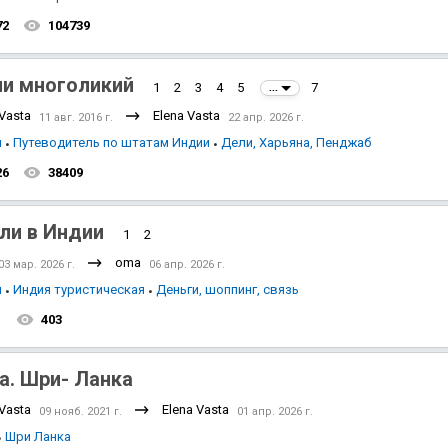
72
104739
и многоликий
1
2
3
4
5
7
...
 Vasta
Elena Vasta
11 авг. 2016 г.
22 апр. 2026 г.
я
Путеводитель по штатам Индии
Дели, Харьяна, Пенджаб
26
38409
ли в Индии
1
2
oma
03 мар. 2026 г.
06 апр. 2026 г.
я
Индия туристическая
Деньги, шоппинг, связь
1
403
а. Шри- Ланка
 Vasta
Elena Vasta
09 нояб. 2021 г.
01 апр. 2026 г.
Шри Ланка