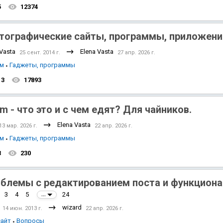
5
12374
тографические сайты, программы, приложени
 Vasta
Elena Vasta
25 сент. 2014 г.
27 апр. 2026 г.
зм
Гаджеты, программы
13
17893
im - что это и с чем едят? Для чайников.
Elena Vasta
13 мар. 2026 г.
22 апр. 2026 г.
зм
Гаджеты, программы
3
230
блемы с редактированием поста и функциона
3
4
5
24
...
wizard
14 июн. 2013 г.
22 апр. 2026 г.
сайт
Вопросы