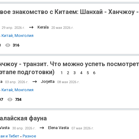
вое знакомство с Китаем: Шанхай - Ханчжоу 
Kerala
29 апр. 2026 г.
20 мая 2026 г.
Китай, Монголия
3
316
нчжоу - транзит. Что можно успеть посмотрет
 этапе подготовки)
1
2
3
4
5
6
ta
Jorjetta
03 апр. 2026 г.
08 мая 2026 г.
Китай, Монголия
07
734
алайская фауна
 Vasta
Elena Vasta
30 апр. 2026 г.
07 мая 2026 г.
аи и Тибет
Разное