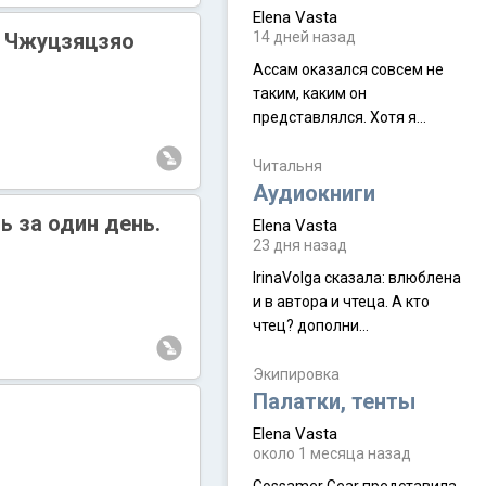
Elena Vasta
- Чжуцзяцзяо
14 дней назад
Ассам оказался совсем не
таким, каким он
представлялся. Хотя я
увидела его буквально
краешек, но все же схватила
Читальня
ауру штата, как-то он меня
Аудиокниги
принял и я его. Пышная
ь за один день.
Elena Vasta
природа, мягкие
23 дня назад
доброжелательные люди,
IrinaVolga сказалa: влюблена
такая как бы переходная
и в автора и чтеца. А кто
ступень между привычной
чтец? дополни
нам Индией и остальными
рекомендацию
СВ штатами, которые я тоже
Экипировка
надеюсь увидеть.
Палатки, тенты
Elena Vasta
около 1 месяца назад