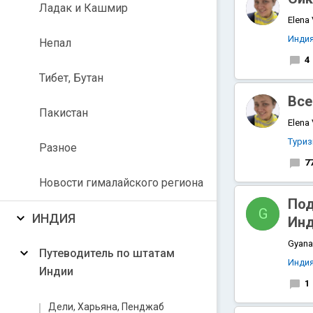
Ладак и Кашмир
Elena
Инди
Непал
4
Тибет, Бутан
Все
Пакистан
Elena
Тури
Разное
7
Новости гималайского региона
Под
G
ИНДИЯ
Инд
Gyanar
Путеводитель по штатам
Инди
Индии
1
Дели, Харьяна, Пенджаб