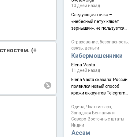
SvetaVolga
мальчик из религиозной
10 дней назад
семьи, из тех, кого называют
"вязаные кипы". С 2022-го
Следующая точка –
«небесный петух клюет
зернышки», не пользуется
спросом и вполне
заслужено, и чтобы попасть
Страхование, безопасность,
связь, деньги
на начало тропы показали
стностям. (+
Кибермошенники
водителю карту, иначе
автобус не остановится.
Elena Vasta
Пошли туда, потому что я
11 дней назад
начиталась восторженных
Elena Vasta сказалa: России
отзывов. По мне – сплошная
появился новый способ
физуха, долгий спуск, потом
кражи аккаунтов Telegram
подъем по этому же пути.
без пароля и SMS
Вполне можно пропустить.
Прочитайте! У моих двух
Одича, Чхаттисгарх,
Пока
Западная Бенгалия и
знакомых вот так увели
Северо-Восточные штаты
аккаунты
Индии
Ассам