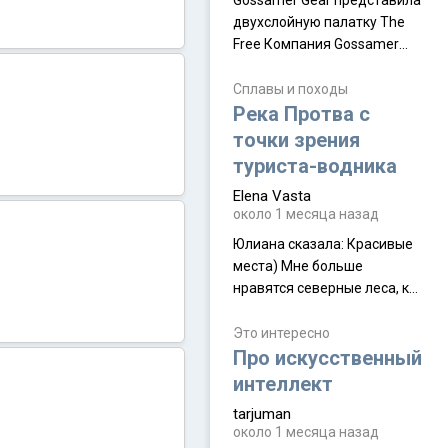
Gossamer Gear представила
двухслойную палатку The
Free Компания Gossamer
Gear представила
туристическую палатку The
Сплавы и походы
Free, которая стала первой
Река Протва с
полностью самонесущей
точки зрения
ультралегкой моделью в
туриста-водника
ассортименте
Elena Vasta
производителя. Новинка
около 1 месяца назад
получила двухслойную
конструкцию с отдельным
Юлиана сказалa: Красивые
внешним тентом и сетчатой
места) Мне больше
внутренней палаткой, а ее
нравятся северные леса, как
масса в базовой
в Новгородчине)) Где флора
комплектации составляет
южной тайги
Это интересно
около 845 г. Палатка весит
Про искусственный
менее
интеллект
tarjuman
около 1 месяца назад