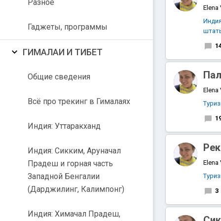
Разное
Elena
Инди
Гаджеты, программы
штат
1
ГИМАЛАИ И ТИБЕТ
Пал
Общие сведения
Elena
Всё про трекинг в Гималаях
Тури
1
Индия: Уттаракханд
Рек
Индия: Сикким, Аруначал
Прадеш и горная часть
Elena
Западной Бенгалии
Тури
(Дарджилинг, Калимпонг)
3
Индия: Химачал Прадеш,
Сик