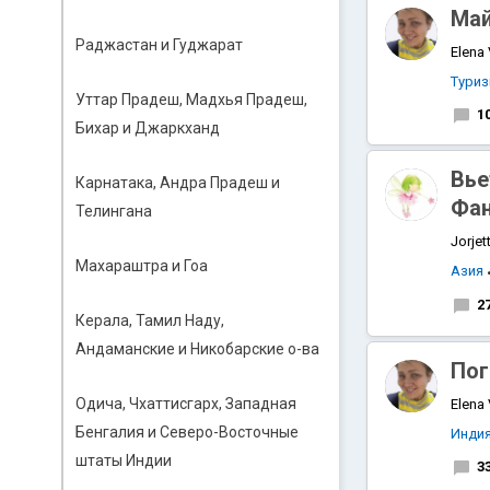
Май
Раджастан и Гуджарат
Elena
Тури
Уттар Прадеш, Мадхья Прадеш,
1
Бихар и Джаркханд
Вье
Карнатака, Андра Прадеш и
Фан
Телингана
Jorjet
Махараштра и Гоа
Азия
2
Керала, Тамил Наду,
Андаманские и Никобарские о-ва
Пог
Одича, Чхаттисгарх, Западная
Elena
Бенгалия и Северо-Восточные
Инди
штаты Индии
3