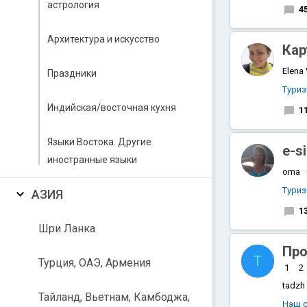
астрология
4
Архитектура и искусство
Кар
Elena
Праздники
Тури
Индийская/восточная кухня
1
Языки Востока. Другие
e-s
иностранные языки
oma
Тури
АЗИЯ
1
Шри Ланка
Про
T
Турция, ОАЭ, Армения
1
2
tadzh
Тайланд, Вьетнам, Камбоджа,
Наш 