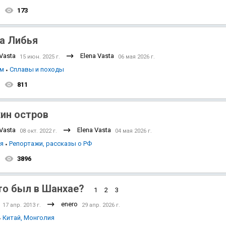
173
а Либья
 Vasta
Elena Vasta
15 июн. 2025 г.
06 мая 2026 г.
зм
Сплавы и походы
811
ин остров
 Vasta
Elena Vasta
08 окт. 2022 г.
04 мая 2026 г.
ия
Репортажи, рассказы о РФ
3896
то был в Шанхае?
1
2
3
enero
17 апр. 2013 г.
29 апр. 2026 г.
Китай, Монголия