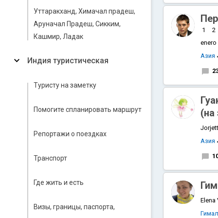
Уттаракханд, Химачал прадеш,
Пер
Аруначал Прадеш, Сикким,
1
2
Кашмир, Ладак
enero
Азия
Индия туристическая
2
Туристу на заметку
Гуа
Помогите спланировать маршрут
(на
Jorjet
Репортажи о поездках
Азия
1
Транспорт
Где жить и есть
Гим
Elena
Визы, границы, паспорта,
Гимал