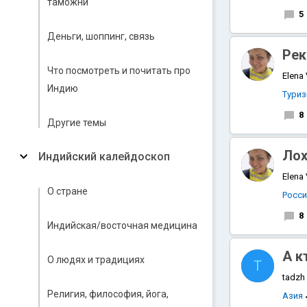
таможни
5
Деньги, шоппинг, связь
Рек
Что посмотреть и почитать про
Elena
Индию
Тури
8
Другие темы
Лох
Индийский калейдоскоп
Elena
О стране
Росс
8
Индийская/восточная медицина
А к
О людях и традициях
T
tadzh
Религия, философия, йога,
Азия