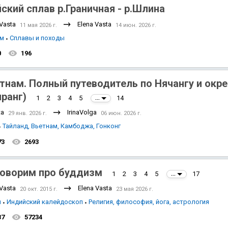
ский сплав р.Граничная - р.Шлина
 Vasta
Elena Vasta
11 мая 2026 г.
14 июн. 2026 г.
зм
Сплавы и походы
0
196
тнам. Полный путеводитель по Нячангу и окре
ранг)
1
2
3
4
5
14
...
ta
IrinaVolga
29 янв. 2026 г.
06 июн. 2026 г.
Тайланд, Вьетнам, Камбоджа, Гонконг
73
2693
оворим про буддизм
1
2
3
4
5
17
...
 Vasta
Elena Vasta
20 окт. 2015 г.
23 мая 2026 г.
я
Индийский калейдоскоп
Религия, философия, йога, астрология
37
57234