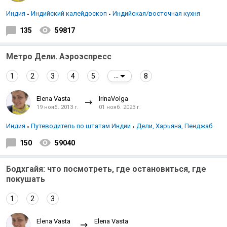
Индия
Индийский калейдоскоп
Индийская/восточная кухня
135
59817
Метро Дели. Аэроэспресс
1
2
3
4
5
8
...
Elena Vasta
IrinaVolga
19 нояб. 2013 г.
01 нояб. 2023 г.
Индия
Путеводитель по штатам Индии
Дели, Харьяна, Пенджаб
150
59040
Бодхгайя: что посмотреть, где остановиться, где
покушать
1
2
3
Elena Vasta
Elena Vasta