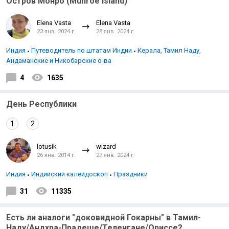
Остров Монро (Munroe island)
Elena Vasta
Elena Vasta
23 янв. 2024 г.
28 янв. 2024 г.
Индия
Путеводитель по штатам Индии
Керала, Тамил Наду,
Андаманские и Никобарские о-ва
4
1635
День Республики
1
2
lotusik
wizard
26 янв. 2014 г.
27 янв. 2024 г.
Индия
Индийский калейдоскоп
Праздники
31
11335
Есть ли аналоги "доковидной Гокарны" в Тамил-
Наду/Андхра-Прадеше/Теленгане/Ориссе?