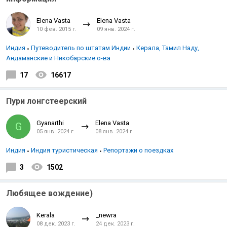
Elena Vasta
Elena Vasta
10 фев. 2015 г.
09 янв. 2024 г.
Индия
Путеводитель по штатам Индии
Керала, Тамил Наду,
Андаманские и Никобарские о-ва
17
16617
Пури лонгстеерский
Gyanarthi
Elena Vasta
G
05 янв. 2024 г.
08 янв. 2024 г.
Индия
Индия туристическая
Репортажи о поездках
3
1502
Любящее вождение)
Kerala
_newra
08 дек. 2023 г.
24 дек. 2023 г.