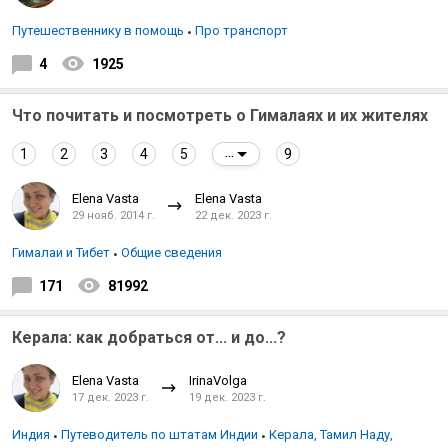
Путешественнику в помощь
Про транспорт
4
1925
Что почитать и посмотреть о Гималаях и их жителях
1
2
3
4
5
9
...
Elena Vasta
Elena Vasta
29 нояб. 2014 г.
22 дек. 2023 г.
Гималаи и Тибет
Общие сведения
171
81992
Керала: как добраться от... и до...?
Elena Vasta
IrinaVolga
17 дек. 2023 г.
19 дек. 2023 г.
Индия
Путеводитель по штатам Индии
Керала, Тамил Наду,