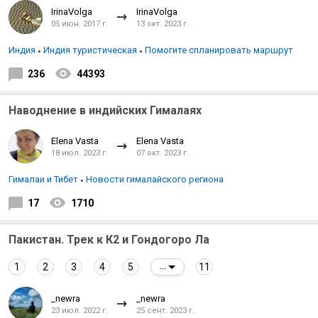
IrinaVolga
IrinaVolga
05 июн. 2017 г.
13 окт. 2023 г.
Индия
Индия туристическая
Помогите спланировать маршрут
236
44393
Наводнение в индийских Гималаях
Elena Vasta
Elena Vasta
18 июл. 2023 г.
07 окт. 2023 г.
Гималаи и Тибет
Новости гималайского региона
17
1710
Пакистан. Трек к К2 и Гондогоро Ла
1
2
3
4
5
11
...
_newra
_newra
23 июл. 2022 г.
25 сент. 2023 г.