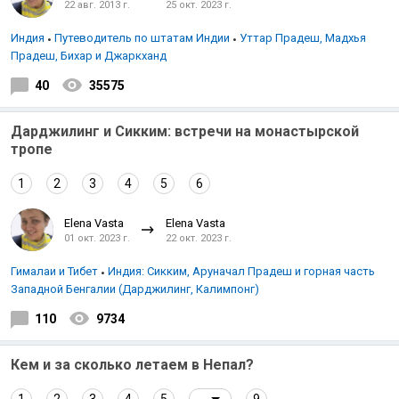
22 авг. 2013 г.
25 окт. 2023 г.
Индия
Путеводитель по штатам Индии
Уттар Прадеш, Мадхья
Прадеш, Бихар и Джаркханд
40
35575
Дарджилинг и Сикким: встречи на монастырской
тропе
1
2
3
4
5
6
Elena Vasta
Elena Vasta
01 окт. 2023 г.
22 окт. 2023 г.
Гималаи и Тибет
Индия: Сикким, Аруначал Прадеш и горная часть
Западной Бенгалии (Дарджилинг, Калимпонг)
110
9734
Кем и за сколько летаем в Непал?
...