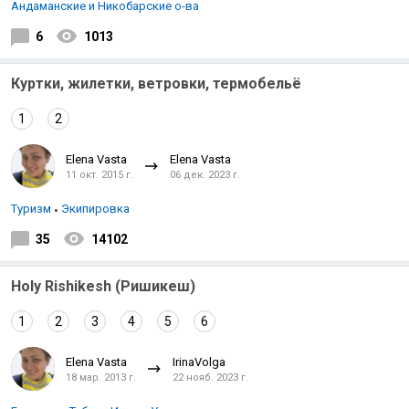
Андаманские и Никобарские о-ва
6
1013
Куртки, жилетки, ветровки, термобельё
1
2
Elena Vasta
Elena Vasta
11 окт. 2015 г.
06 дек. 2023 г.
Туризм
Экипировка
35
14102
Holy Rishikesh (Ришикеш)
1
2
3
4
5
6
Elena Vasta
IrinaVolga
18 мар. 2013 г.
22 нояб. 2023 г.