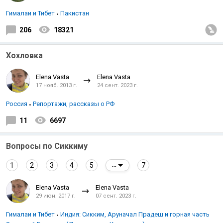
Гималаи и Тибет
Пакистан
206
18321
Хохловка
Elena Vasta
Elena Vasta
17 нояб. 2013 г.
24 сент. 2023 г.
Россия
Репортажи, рассказы о РФ
11
6697
Вопросы по Сиккиму
1
2
3
4
5
7
...
Elena Vasta
Elena Vasta
29 июн. 2017 г.
07 сент. 2023 г.
Гималаи и Тибет
Индия: Сикким, Аруначал Прадеш и горная часть