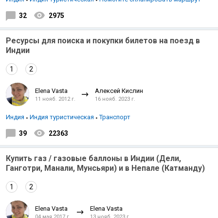
32
2975
Ресурсы для поиска и покупки билетов на поезд в
Индии
1
2
Elena Vasta
Алексей Кислин
11 нояб. 2012 г.
16 нояб. 2023 г.
Индия
Индия туристическая
Транспорт
39
22363
Купить газ / газовые баллоны в Индии (Дели,
Ганготри, Манали, Мунсьяри) и в Непале (Катманду)
1
2
Elena Vasta
Elena Vasta
04 мая 2017 г.
13 нояб. 2023 г.