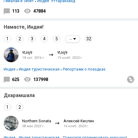
Гималаи и Тибет
Индия: Уттаракханд
113
47884
Намасте, Индия!
1
2
3
4
5
32
...
YUrij9
YUrij9
18 окт. 2016 г.
19 нояб. 2023 г.
Индия
Индия туристическая
Репортажи о поездках
625
137998
Дхарамшала
1
2
Northern Sonata
Алексей Кислин
08 мая 2023 г.
16 нояб. 2023 г.
Индия
Индия туристическая
Помогите спланировать маршрут