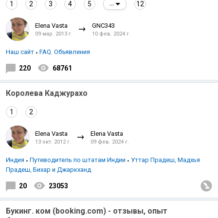
1
2
3
4
5
12
...
Elena Vasta
GNC343
09 мар. 2013 г.
10 фев. 2024 г.
Наш сайт
FAQ. Объявления
220
68761
Королева Каджурахо
1
2
Elena Vasta
Elena Vasta
13 окт. 2012 г.
09 фев. 2024 г.
Индия
Путеводитель по штатам Индии
Уттар Прадеш, Мадхья
Прадеш, Бихар и Джаркханд
20
23053
Букинг. ком (booking.com) - отзывы, опыт