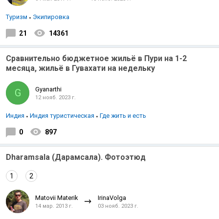
Туризм
Экипировка
21
14361
Сравнительно бюджетное жильё в Пури на 1-2
месяца, жильё в Гувахати на недельку
Gyanarthi
G
12 нояб. 2023 г.
Индия
Индия туристическая
Где жить и есть
0
897
Dharamsala (Дарамсала). Фотоэтюд
1
2
Matovii Materik
IrinaVolga
14 мар. 2013 г.
03 нояб. 2023 г.