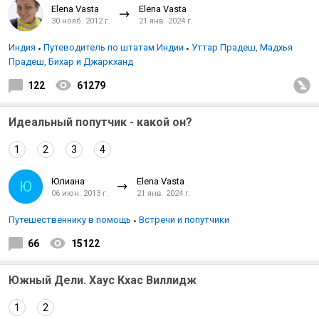
Elena Vasta
Elena Vasta
30 нояб. 2012 г.
21 янв. 2024 г.
Индия
Путеводитель по штатам Индии
Уттар Прадеш, Мадхья
Прадеш, Бихар и Джаркханд
122
61279
Идеальный попутчик - какой он?
1
2
3
4
Юлиана
Elena Vasta
Ю
06 июн. 2013 г.
21 янв. 2024 г.
Путешественнику в помощь
Встречи и попутчики
66
15122
Южный Дели. Хаус Кхас Виллидж
1
2