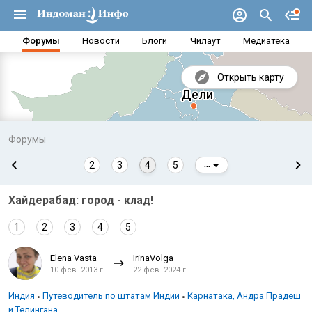
Форумы
Новости
Блоги
Чилаут
Медиатека
Открыть карту
Форумы
2
3
4
5
...
Хайдерабад: город - клад!
1
2
3
4
5
Elena Vasta
IrinaVolga
10 фев. 2013 г.
22 фев. 2024 г.
Аравийское море
Бенг
Индия
Путеводитель по штатам Индии
Карнатака, Андра Прадеш
и Телингана