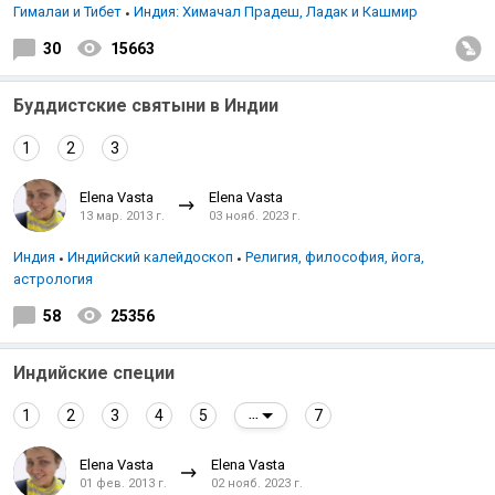
Гималаи и Тибет
Индия: Химачал Прадеш, Ладак и Кашмир
30
15663
Буддистские святыни в Индии
1
2
3
Elena Vasta
Elena Vasta
13 мар. 2013 г.
03 нояб. 2023 г.
Индия
Индийский калейдоскоп
Религия, философия, йога,
астрология
58
25356
Индийские специи
1
2
3
4
5
7
...
Elena Vasta
Elena Vasta
01 фев. 2013 г.
02 нояб. 2023 г.