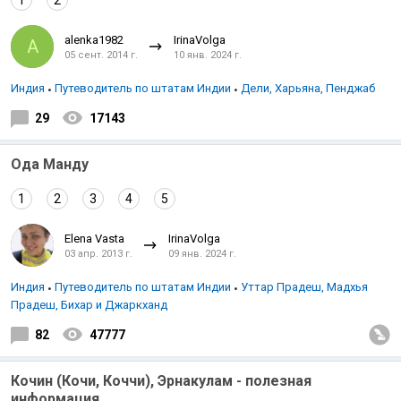
1
2
alenka1982
IrinaVolga
A
05 сент. 2014 г.
10 янв. 2024 г.
Индия
Путеводитель по штатам Индии
Дели, Харьяна, Пенджаб
29
17143
Ода Манду
1
2
3
4
5
Elena Vasta
IrinaVolga
03 апр. 2013 г.
09 янв. 2024 г.
Индия
Путеводитель по штатам Индии
Уттар Прадеш, Мадхья
Прадеш, Бихар и Джаркханд
82
47777
Кочин (Кочи, Коччи), Эрнакулам - полезная
информация