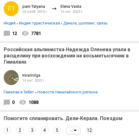
pani-Tatyana
Elena Vasta
PT
22 нояб. 2015 г.
15 окт. 2023 г.
Индия
Индия туристическая
Деньги, шоппинг, связь
12
7781
Российская альпинистка Надежда Оленева упала в
расщелину при восхождении на восьмитысячник в
Гималаях
IrinaVolga
14 окт. 2023 г.
Гималаи и Тибет
Новости гималайского региона
0
1088
Помогите спланировать. Дели-Керала. Поездом
1
2
3
4
5
12
...