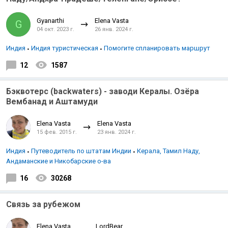
Gyanarthi
Elena Vasta
G
04 окт. 2023 г.
26 янв. 2024 г.
Индия
Индия туристическая
Помогите спланировать маршрут
12
1587
Бэквотерс (backwaters) - заводи Кералы. Озёра
Вембанад и Аштамуди
Elena Vasta
Elena Vasta
15 фев. 2015 г.
23 янв. 2024 г.
Индия
Путеводитель по штатам Индии
Керала, Тамил Наду,
Андаманские и Никобарские о-ва
16
30268
Связь за рубежом
Elena Vasta
LordBear