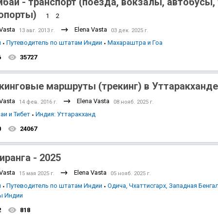
баи - транспорт (поезда, вокзалы, автобусы, 
опорты)
1
2
 Vasta
Elena Vasta
13 авг. 2013 г.
03 дек. 2025 г.
я
Путеводитель по штатам Индии
Махараштра и Гоа
6
35727
Индийский океан
кинговые маршруты (трекинг) в Уттаракханде
 Vasta
Elena Vasta
14 фев. 2016 г.
08 нояб. 2025 г.
аи и Тибет
Индия: Уттаракханд
0
24067
иранга - 2025
 Vasta
Elena Vasta
15 мая 2025 г.
05 нояб. 2025 г.
я
Путеводитель по штатам Индии
Одича, Чхаттисгарх, Западная Бенга
ы Индии
2
818