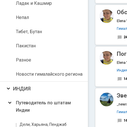
Ладак и Кашмир
Обс
Непал
Elena
Гимал
Тибет, Бутан
2
Пакистан
Пог
Разное
Elena
Инди
Новости гималайского региона
1
ИНДИЯ
Эве
Путеводитель по штатам
_newr
Индии
Гимал
1
Дели, Харьяна, Пенджаб