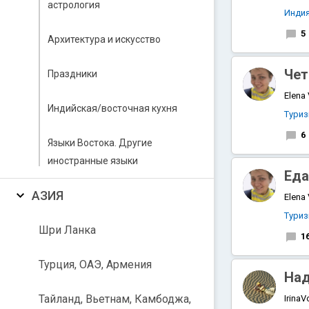
астрология
Инди
5
Архитектура и искусство
Чет
Праздники
Elena
Индийская/восточная кухня
Тури
6
Языки Востока. Другие
иностранные языки
Еда
АЗИЯ
Elena
Тури
Шри Ланка
1
Турция, ОАЭ, Армения
Над
Тайланд, Вьетнам, Камбоджа,
IrinaV