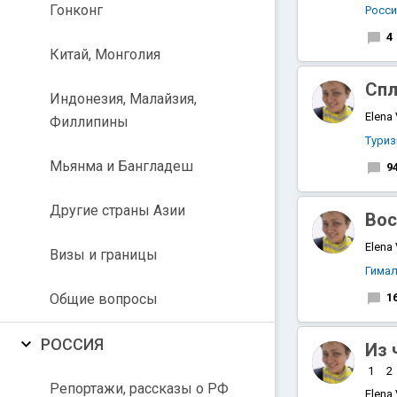
Гонконг
Росс
4
Китай, Монголия
Спл
Индонезия, Малайзия,
Elena
Филлипины
Тури
Мьянма и Бангладеш
9
Другие страны Азии
Вос
Elena
Визы и границы
Гимал
Общие вопросы
1
РОССИЯ
Из 
1
2
Репортажи, рассказы о РФ
Elena