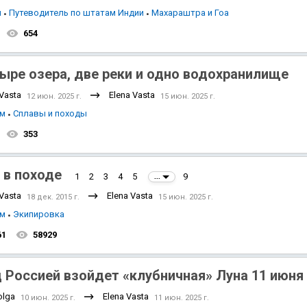
я
Путеводитель по штатам Индии
Махараштра и Гоа
654
ыре озера, две реки и одно водохранилище
 Vasta
Elena Vasta
12 июн. 2025 г.
15 июн. 2025 г.
зм
Сплавы и походы
353
 в походе
1
2
3
4
5
9
...
 Vasta
Elena Vasta
18 дек. 2015 г.
15 июн. 2025 г.
зм
Экипировка
61
58929
 Россией взойдет «клубничная» Луна 11 июня 
olga
Elena Vasta
10 июн. 2025 г.
11 июн. 2025 г.