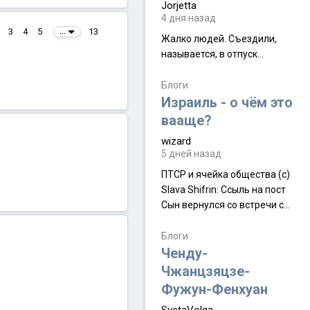
Jorjetta
4 дня назад
3
4
5
13
...
Жалко людей. Съездили,
называется, в отпуск...
Блоги
Израиль - о чём это
вааще?
wizard
5 дней назад
ПТСР и ячейка общества (с)
Slava Shifrin: Ссыль на пост
Сын вернулся со встречи с
армейскими друзьями (год
уже, как демобилизовались,
Блоги
а продолжают встречаться
Ченду-
почти каждую неделю) и с
Чжанцзяцзе-
порога сообщил: "Эйтан
Фужун-Фенхуан
разводится!" Эйтан -