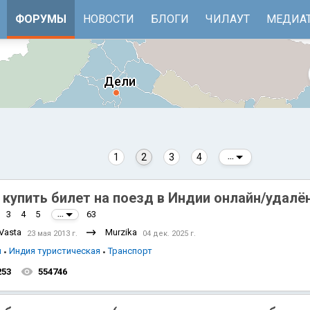
ФОРУМЫ
НОВОСТИ
БЛОГИ
ЧИЛАУТ
МЕДИА
1
2
3
4
...
 купить билет на поезд в Индии онлайн/удалё
3
4
5
63
...
 Vasta
Murzika
23 мая 2013 г.
04 дек. 2025 г.
я
Индия туристическая
Транспорт
 море
Бенгальский залив
253
554746