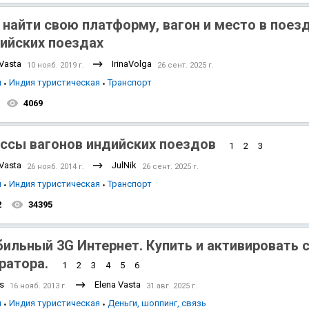
 найти свою платформу, вагон и место в поезд
ийских поездах
 Vasta
IrinaVolga
10 нояб. 2019 г.
26 сент. 2025 г.
я
Индия туристическая
Транспорт
4069
ссы вагонов индийских поездов
1
2
3
 Vasta
JulNik
26 нояб. 2014 г.
26 сент. 2025 г.
я
Индия туристическая
Транспорт
2
34395
ильный 3G Интернет. Купить и активировать 
ратора.
1
2
3
4
5
6
s
Elena Vasta
16 нояб. 2013 г.
31 авг. 2025 г.
я
Индия туристическая
Деньги, шоппинг, связь