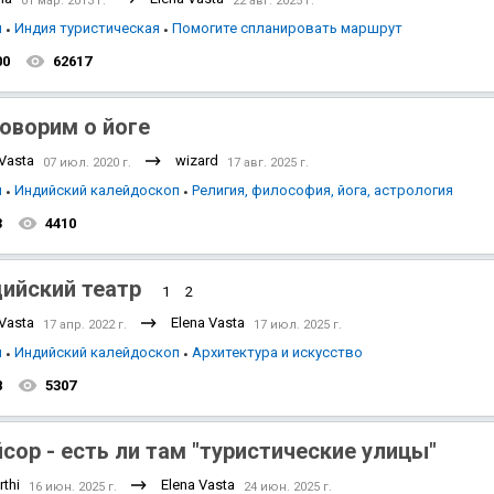
01 мар. 2013 г.
22 авг. 2025 г.
я
Индия туристическая
Помогите спланировать маршрут
00
62617
оворим о йоге
 Vasta
wizard
07 июл. 2020 г.
17 авг. 2025 г.
я
Индийский калейдоскоп
Религия, философия, йога, астрология
3
4410
ийский театр
1
2
 Vasta
Elena Vasta
17 апр. 2022 г.
17 июл. 2025 г.
я
Индийский калейдоскоп
Архитектура и искусство
8
5307
сор - есть ли там "туристические улицы"
thi
Elena Vasta
16 июн. 2025 г.
24 июн. 2025 г.