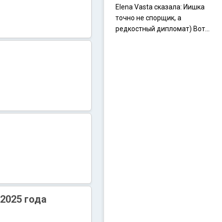
Elena Vasta сказалa: Иишка
точно не спорщик, а
редкостный дипломат) Вот,
точно, надо его в МИДы на
помощь в переговорах
слать))
2025 года