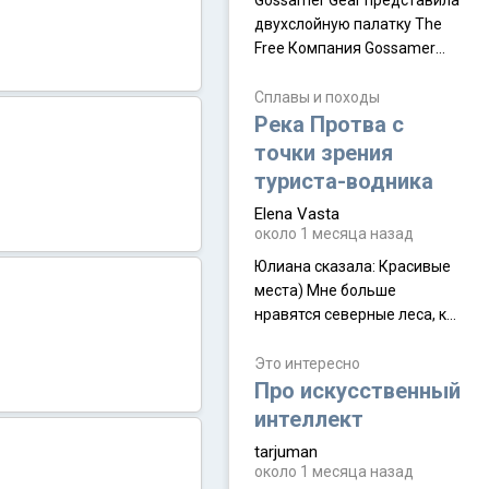
Gossamer Gear представила
двухслойную палатку The
Free Компания Gossamer
Gear представила
туристическую палатку The
Сплавы и походы
Free, которая стала первой
Река Протва с
полностью самонесущей
точки зрения
ультралегкой моделью в
туриста-водника
ассортименте
Elena Vasta
производителя. Новинка
около 1 месяца назад
получила двухслойную
конструкцию с отдельным
Юлиана сказалa: Красивые
внешним тентом и сетчатой
места) Мне больше
внутренней палаткой, а ее
нравятся северные леса, как
масса в базовой
в Новгородчине)) Где флора
комплектации составляет
южной тайги
Это интересно
около 845 г. Палатка весит
Про искусственный
менее
интеллект
tarjuman
около 1 месяца назад