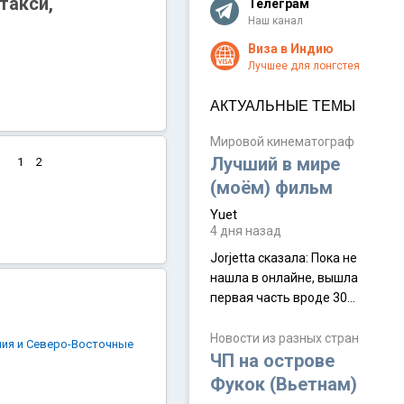
такси,
Телеграм
Наш канал
Виза в Индию
Лучшее для лонгстея
АКТУАЛЬНЫЕ ТЕМЫ
Мировой кинематограф
Лучший в мире
1
2
(моём) фильм
Yuet
4 дня назад
Jorjetta сказалa: Пока не
нашла в онлайне, вышла
первая часть вроде 30
июля. Премьера будет на
Дивали 8 ноября.
Новости из разных стран
лия и Северо-Восточные
ЧП на острове
Фукок (Вьетнам)