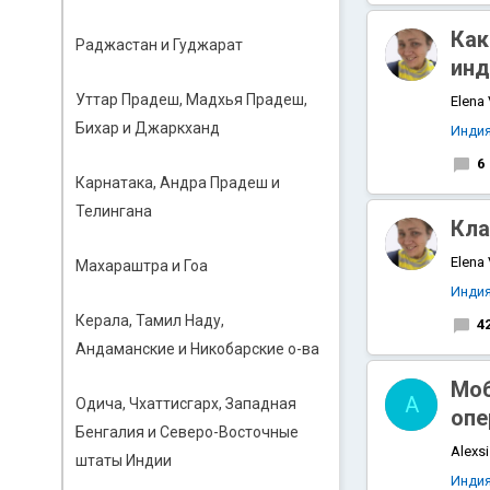
Как
Раджастан и Гуджарат
инд
Уттар Прадеш, Мадхья Прадеш,
Elena
Бихар и Джаркханд
Инди
6
Карнатака, Андра Прадеш и
Телингана
Кла
Elena
Махараштра и Гоа
Инди
Керала, Тамил Наду,
4
Андаманские и Никобарские о-ва
Моб
A
Одича, Чхаттисгарх, Западная
опе
Бенгалия и Северо-Восточные
Alexsi
штаты Индии
Инди