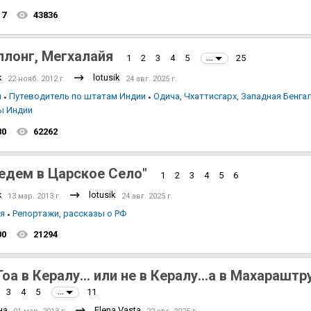
17
43836
лонг, Мегхалайя
1
2
3
4
5
25
...
k
lotusik
22 нояб. 2012 г.
24 авг. 2025 г.
я
Путеводитель по штатам Индии
Одича, Чхаттисгарх, Западная Бенга
ы Индии
80
62262
едем в Царское Село"
1
2
3
4
5
6
k
lotusik
13 мар. 2013 г.
24 авг. 2025 г.
ия
Репортажи, рассказы о РФ
00
21294
Гоа в Кералу... или не в Кералу...а в Махараштру
3
4
5
11
...
на
Elena Vasta