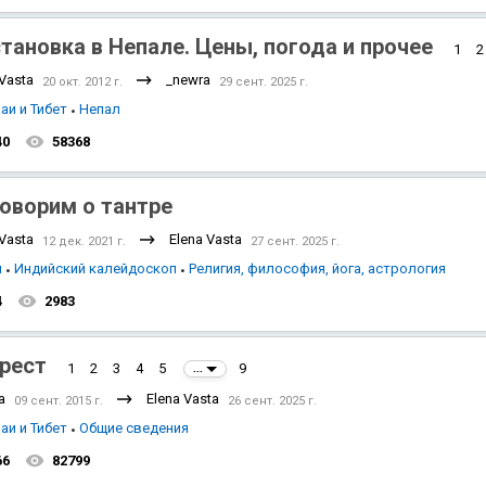
тановка в Непале. Цены, погода и прочее
1
2
 Vasta
_newra
20 окт. 2012 г.
29 сент. 2025 г.
аи и Тибет
Непал
40
58368
оворим о тантре
 Vasta
Elena Vasta
12 дек. 2021 г.
27 сент. 2025 г.
я
Индийский калейдоскоп
Религия, философия, йога, астрология
4
2983
рест
1
2
3
4
5
9
...
a
Elena Vasta
09 сент. 2015 г.
26 сент. 2025 г.
аи и Тибет
Общие сведения
66
82799