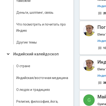
таможни
Инди
Деньги, шоппинг, связь
2
Что посмотреть и почитать про
Пог
Индию
Elena
Инди
Другие темы
1
Индийский калейдоскоп
Инд
О стране
Elena
Инди
Индийская/восточная медицина
3
О людях и традициях
Май
G
Религия, философия, йога,
Gyanar