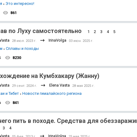
ия
Это интересно!
861
ав по Луху самостоятельно
1
2
3
4
5
 Vasta
IrinaVolga
28 июл. 2023 г.
03 июн. 2025 г.
зм
Сплавы и походы
4
8230
хождение на Кумбхакару (Жанну)
 Vasta
Elena Vasta
29 сент. 2024 г.
28 мая 2025 г.
аи и Тибет
Новости гималайского региона
6
841
чего пить в походе. Средства для обеззараж
3
4
 Vasta
IrinaVolga
05 фев. 2013 г.
25 мая 2025 г.