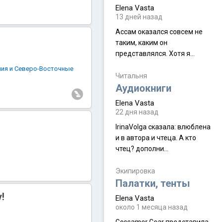
Elena Vasta
13 дней назад
Ассам оказался совсем не
таким, каким он
представлялся. Хотя я
увидела его буквально
лия и Северо-Восточные
краешек, но все же схватила
Читальня
ауру штата, как-то он меня
Аудиокниги
принял и я его. Пышная
Elena Vasta
природа, мягкие
22 дня назад
доброжелательные люди,
IrinaVolga сказалa: влюблена
такая как бы переходная
и в автора и чтеца. А кто
ступень между привычной
чтец? дополни
нам Индией и остальными
рекомендацию
СВ штатами, которые я тоже
Экипировка
надеюсь увидеть.
Палатки, тенты
!
Elena Vasta
около 1 месяца назад