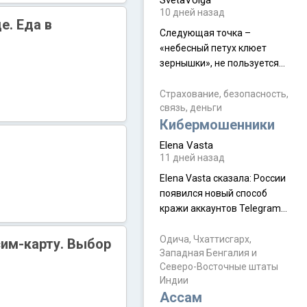
SvetaVolga
мальчик из религиозной
10 дней назад
семьи, из тех, кого называют
е. Еда в
"вязаные кипы". С 2022-го
Следующая точка –
«небесный петух клюет
зернышки», не пользуется
спросом и вполне
заслужено, и чтобы попасть
Страхование, безопасность,
связь, деньги
на начало тропы показали
Кибермошенники
водителю карту, иначе
автобус не остановится.
Elena Vasta
Пошли туда, потому что я
11 дней назад
начиталась восторженных
Elena Vasta сказалa: России
отзывов. По мне – сплошная
появился новый способ
физуха, долгий спуск, потом
кражи аккаунтов Telegram
подъем по этому же пути.
без пароля и SMS
Вполне можно пропустить.
Прочитайте! У моих двух
Одича, Чхаттисгарх,
сим-карту. Выбор
Пока
Западная Бенгалия и
знакомых вот так увели
Северо-Восточные штаты
аккаунты
Индии
Ассам