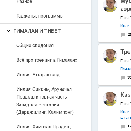
Мум
Разное
аэр
Гаджеты, программы
Elena
Инди
ГИМАЛАИ И ТИБЕТ
2
Общие сведения
Тре
Всё про трекинг в Гималаях
Elena
Гимал
Индия: Уттаракханд
3
Индия: Сикким, Аруначал
Каз
Прадеш и горная часть
Elena
Западной Бенгалии
(Дарджилинг, Калимпонг)
Инди
штат
Индия: Химачал Прадеш,
1