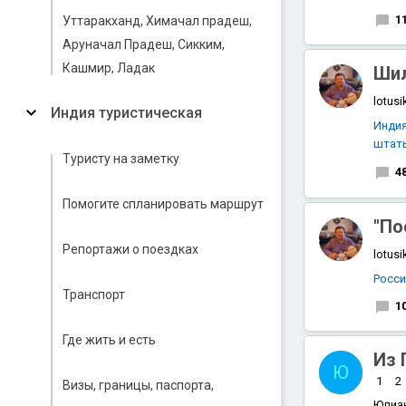
1
Уттаракханд, Химачал прадеш,
Аруначал Прадеш, Сикким,
Кашмир, Ладак
Шил
lotusi
Индия туристическая
Инди
штат
Туристу на заметку
4
Помогите спланировать маршрут
"По
Репортажи о поездках
lotusi
Росс
Транспорт
1
Где жить и есть
Из 
Ю
1
2
Визы, границы, паспорта,
Юлиа